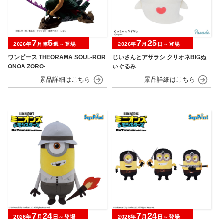
7
5
7
25
2026年
月第
週～登場
2026年
月
日～登場
ワンピース THEORAMA SOUL-ROR
じいさんとアザラシ クリオネBIGぬ
ONOA ZORO-
いぐるみ
7
24
7
24
2026年
月
日～登場
2026年
月
日～登場