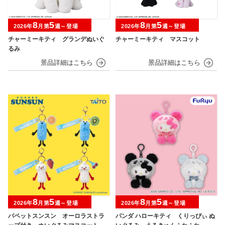
8
5
8
5
2026年
月第
週～登場
2026年
月第
週～登場
チャーミーキティ グランデぬいぐ
チャーミーキティ マスコット
るみ
8
5
8
5
2026年
月第
週～登場
2026年
月第
週～登場
パペットスンスン オーロラストラ
パンダ ハローキティ くりっぴぃ ぬ