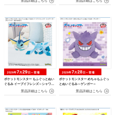
7
29
7
28
2026年
月
日～登場
2026年
月
日～登場
ポケットモンスター もふぐっとぬい
ポケットモンスター めちゃもふぐっ
ぐるみ イーブイフレンズ～シャワー
とぬいぐるみ～ゲンガー～
ズ・グレイシア～おひるねver.