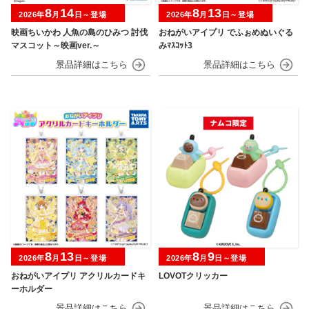
8
14
8
13
2026年
月
日～登場
2026年
月
日～登場
映画ちいかわ 人魚の島のひみつ 討伐
おねがいアイプリ でふぉめぬいぐる
マスコット～映画ver.～
みﾏｽｺｯﾄ3
8
13
8
9
2026年
月
日～登場
2026年
月
日～登場
おねがいアイプリ アクリルカードキ
LOVOTクリッカー
ーホルダー