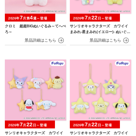
7
4
7
22
2026年
月第
週～登場
2026年
月
日～登場
クロミ 超超BIGぬいぐるみ～てへぺ
サンリオキャラクターズ カワイイ
ろ～
まみれ-星まみれ(イエロー)- ぬいぐる
み
7
22
7
22
2026年
月
日～登場
2026年
月
日～登場
サンリオキャラクターズ カワイイ
サンリオキャラクターズ カワイイ