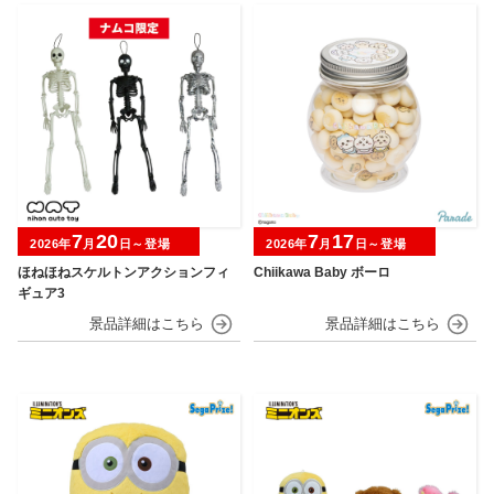
7
20
7
17
2026年
月
日～登場
2026年
月
日～登場
ほねほねスケルトンアクションフィ
Chiikawa Baby ボーロ
ギュア3