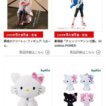
8
5
8
5
2026年
月第
週～登場
2026年
月第
週～登場
葬送のフリーレン フィギュア-うお～
劇場版『チェンソーマン レゼ篇』 Gr
ん-
andista-POWER-