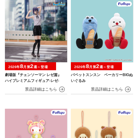
8
2
8
2
2026年
月第
週～登場
2026年
月第
週～登場
劇場版『チェンソーマン レゼ篇』
パペットスンスン ベーカリーBIGぬ
ハイプレミアムフィギュア‐レゼ‐
いぐるみ