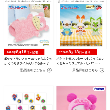
8
18
8
18
2026年
月
日～登場
2026年
月
日～登場
ポケットモンスター めちゃもふぐっ
ポケットモンスター つれてってぬい
と くつろぎタイムぬいぐるみ～ヤド
ぐるみ～ミジュマル・ヒバニー・ニ
ン～
ャオハ～