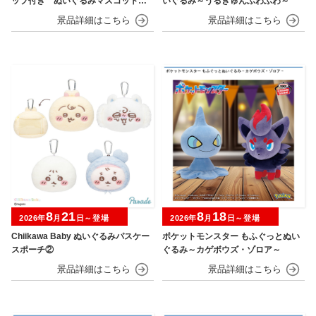
ップ付き ぬいぐるみマスコット
いぐるみ～うるきゅんふわふわ～
フルーツver.
8
21
8
18
2026年
月
日～登場
2026年
月
日～登場
Chiikawa Baby ぬいぐるみパスケー
ポケットモンスター もふぐっとぬい
スポーチ②
ぐるみ～カゲボウズ・ゾロア～