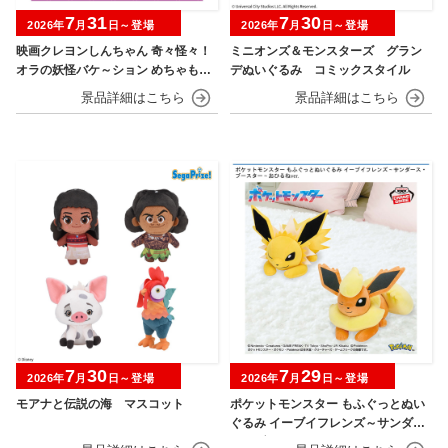
7
31
7
30
2026年
月
日～登場
2026年
月
日～登場
映画クレヨンしんちゃん 奇々怪々！
ミニオンズ＆モンスターズ グラン
オラの妖怪バケ～ション めちゃもふ
デぬいぐるみ コミックスタイル
ぐっとぬいぐるみ シロ
7
30
7
29
2026年
月
日～登場
2026年
月
日～登場
モアナと伝説の海 マスコット
ポケットモンスター もふぐっとぬい
ぐるみ イーブイフレンズ～サンダー
ス・ブースター～おひるねver.