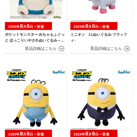
8
6
8
6
2026年
月
日～登場
2026年
月
日～登場
ポケットモンスター めちゃもふぐっ
ミニオン LLぬいぐるみ‐フラッフ
と ほっこりいやされぬいぐるみ～カ
ィ‐
ビゴン～
8
6
8
6
2026年
月
日～登場
2026年
月
日～登場