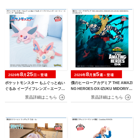
8
25
8
5
2026年
月
日～登場
2026年
月第
週～登場
ポケットモンスター もふぐっとぬい
僕のヒーローアカデミア THE AMAZI
ぐるみ イーブイフレンズ～エーフ
NG HEROES-DX-IZUKU MIDORIYA
ィ・ニンフィア～おひるねver.
OVERLAY Ⅱ