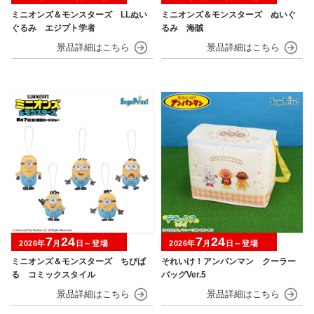
ミニオンズ＆モンスターズ LLぬい
ミニオンズ＆モンスターズ ぬいぐ
ぐるみ エジプト学者
るみ 海賊
7
24
7
24
2026年
月
日～登場
2026年
月
日～登場
ミニオンズ＆モンスターズ ちびぱ
それいけ！アンパンマン クーラー
る コミックスタイル
バッグVer.5