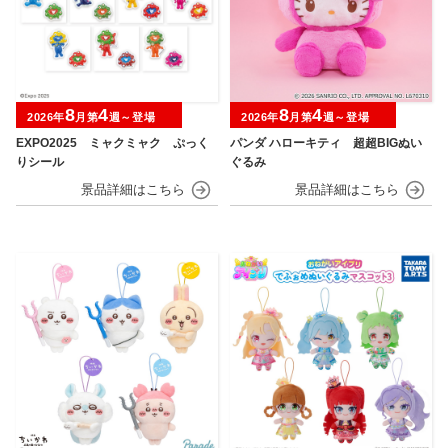
8
4
8
4
2026年
月第
週～登場
2026年
月第
週～登場
EXPO2025 ミャクミャク ぷっく
パンダ ハローキティ 超超BIGぬい
りシール
ぐるみ