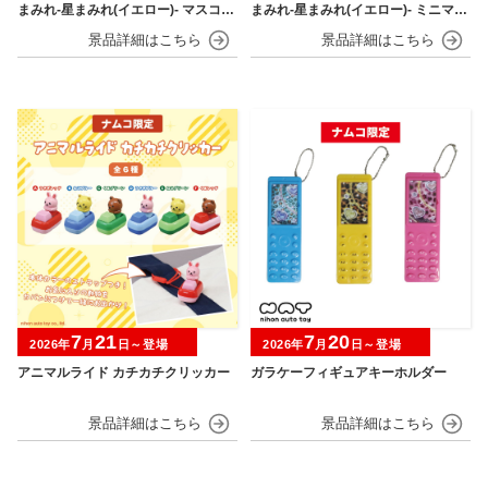
まみれ-星まみれ(イエロー)- マスコッ
まみれ-星まみれ(イエロー)- ミニマス
ト
コット
7
21
7
20
2026年
月
日～登場
2026年
月
日～登場
アニマルライド カチカチクリッカー
ガラケーフィギュアキーホルダー