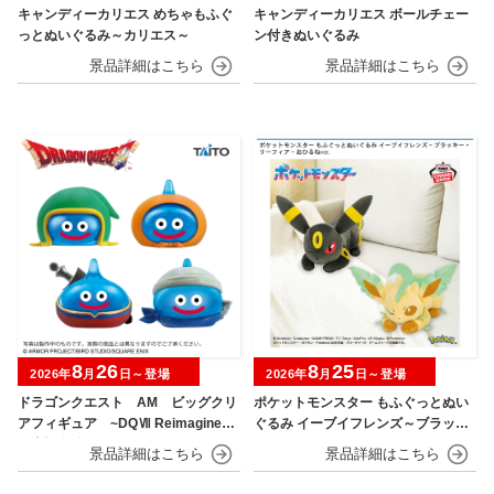
キャンディーカリエス めちゃもふぐ
キャンディーカリエス ボールチェー
っとぬいぐるみ～カリエス～
ン付きぬいぐるみ
8
26
8
25
2026年
月
日～登場
2026年
月
日～登場
ドラゴンクエスト AM ビッグクリ
ポケットモンスター もふぐっとぬい
アフィギュア ~DQⅦ Reimagined
ぐるみ イーブイフレンズ～ブラッキ
発売記念編~
ー・リーフィア～おひるねver.