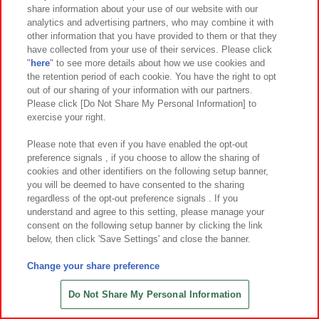
share information about your use of our website with our
7
17
7
17
2026年
月
日～登場
2026年
月
日～登場
analytics and advertising partners, who may combine it with
other information that you have provided to them or that they
ミニオン スーパーラージぬいぐる
ミニオン プレミアムモチーフクッ
have collected from your use of their services. Please click
み ボブ&ティム
ション いろいろ顔
"
here
" to see more details about how we use cookies and
the retention period of each cookie. You have the right to opt
out of our sharing of your information with our partners.
Please click [Do Not Share My Personal Information] to
exercise your right.
Please note that even if you have enabled the opt-out
preference signals , if you choose to allow the sharing of
cookies and other identifiers on the following setup banner,
you will be deemed to have consented to the sharing
regardless of the opt-out preference signals . If you
understand and agree to this setting, please manage your
consent on the following setup banner by clicking the link
below, then click 'Save Settings' and close the banner.
Change your share preference
7
17
7
17
2026年
月
日～登場
2026年
月
日～登場
ミニオンズ＆モンスターズ Lぬいぐ
ミニオンズ＆モンスターズ プレミ
Do Not Share My Personal Information
るみ ジェームズ&グーミー
アムハンディファン