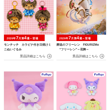
7
4
7
4
2026年
月第
週～登場
2026年
月第
週～登場
モンチッチ カラビナ付き日焼けミ
葬送のフリーレン FIGURIZMα
ニぬいぐるみ
“フリーレン”～花舞～