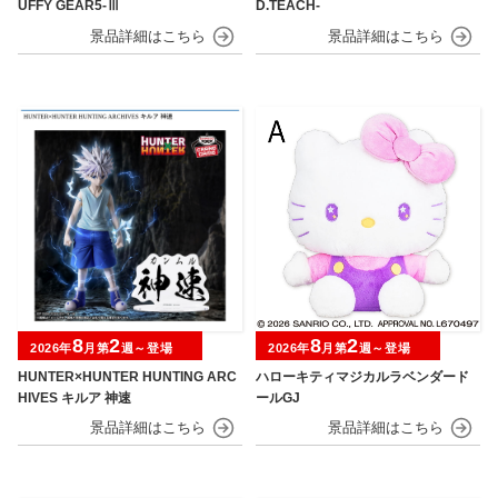
UFFY GEAR5-Ⅲ
D.TEACH-
8
2
8
2
2026年
月第
週～登場
2026年
月第
週～登場
HUNTER×HUNTER HUNTING ARC
ハローキティマジカルラベンダード
HIVES キルア 神速
ールGJ