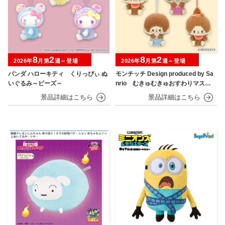
8
2
8
2
2026年
月第
週～登場
2026年
月第
週～登場
パンダ ハローキティ くりっぴぃ ぬ
モンチッチ Design produced by Sa
いぐるみ～ビーズ～
nrio むきゅむきゅおすわりマスコ
ット