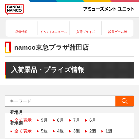
店舗情報
イベント&ニュース
入荷プライズ
設置ゲーム機
namco東急プラザ蒲田店
入荷景品・プライズ情報
登場月
全て表示
9月
8月
7月
6月
登場週
全て表示
5週
4週
3週
2週
1週