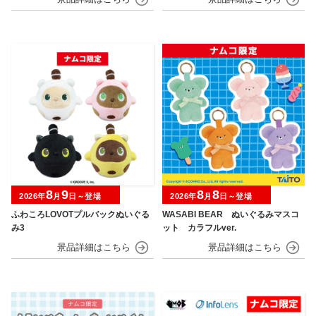
8
9
8
8
2026年
月
日～登場
2026年
月
日～登場
ふわころLOVOTプルバックぬいぐる
WASABI BEAR ぬいぐるみマスコ
み3
ット カラフルver.