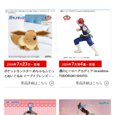
7
23
7
4
2026年
月
日～登場
2026年
月第
週～登場
ポケットモンスター めちゃもふぐっ
僕のヒーローアカデミア Grandista-
とぬいぐるみ イーブイフレンズ～イ
TODOROKI SHOTO-
ーブイ～おひるねver.