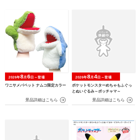
8
6
8
4
2026年
月
日～登場
2026年
月
日～登場
ワニサメパペット ナムコ限定カラー
ポケットモンスターめちゃもふぐっ
とぬいぐるみ～ポッチャマ～