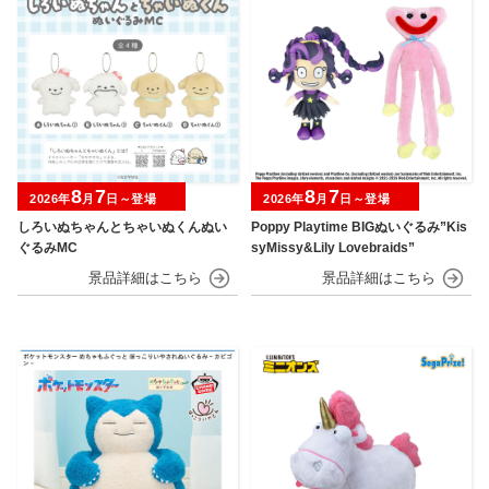
8
7
8
7
2026年
月
日～登場
2026年
月
日～登場
しろいぬちゃんとちゃいぬくんぬい
Poppy Playtime BIGぬいぐるみ”Kis
ぐるみMC
syMissy&Lily Lovebraids”