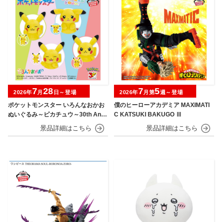
7
28
7
5
2026年
月
日～登場
2026年
月第
週～登場
ポケットモンスター いろんなおかお
僕のヒーローアカデミア MAXIMATI
ぬいぐるみ～ピカチュウ～30th Anni
C KATSUKI BAKUGO Ⅲ
versary