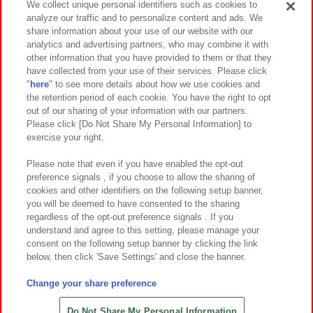
We collect unique personal identifiers such as cookies to
analyze our traffic and to personalize content and ads. We
イベント・キャンペーン
share information about your use of our website with our
analytics and advertising partners, who may combine it with
other information that you have provided to them or that they
have collected from your use of their services. Please click
"
here
" to see more details about how we use cookies and
関連会社
サステナビリティ
サイトポリシー
the retention period of each cookie. You have the right to opt
out of our sharing of your information with our partners.
プライバシーポリシー
ウェブアクセシビリティ方針と検証結果
Please click [Do Not Share My Personal Information] to
exercise your right.
お取引先さまとともに
食品のご提供について
カスタマーハラスメント対応方針
よくあるご質問・お問い合わせ
Please note that even if you have enabled the opt-out
preference signals , if you choose to allow the sharing of
cookies and other identifiers on the following setup banner,
you will be deemed to have consented to the sharing
regardless of the opt-out preference signals . If you
understand and agree to this setting, please manage your
consent on the following setup banner by clicking the link
below, then click 'Save Settings' and close the banner.
©Bandai Namco Amusement Inc.
©Bandai Namco Amusement Lab Inc.
Change your share preference
©Bandai Namco Experience Inc.
©HANAYASHIKI Co., Ltd. All Rights Reserved.
Do Not Share My Personal Information