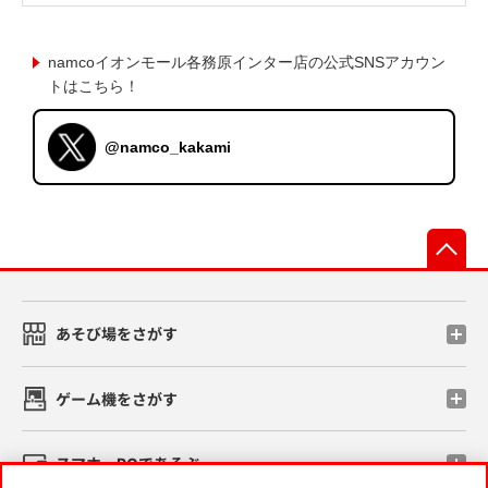
namcoイオンモール各務原インター店の公式SNSアカウン
トはこちら！
@namco_kakami
先
あそび場をさがす
ゲーム機をさがす
スマホ・PCであそぶ