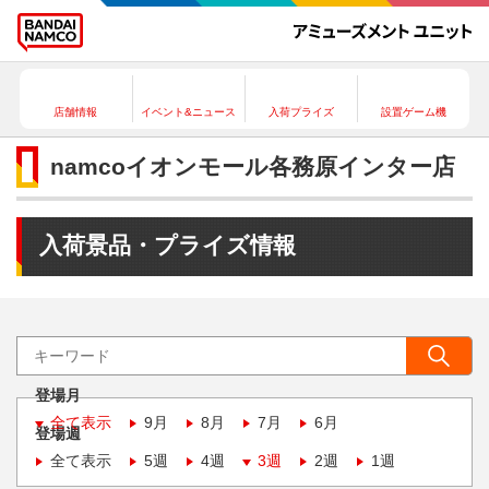
店舗情報
イベント&ニュース
入荷プライズ
設置ゲーム機
namcoイオンモール各務原インター店
入荷景品・プライズ情報
登場月
全て表示
9月
8月
7月
6月
登場週
全て表示
5週
4週
3週
2週
1週