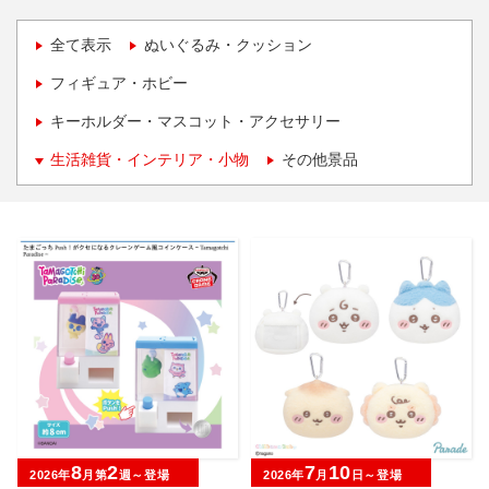
全て表示
ぬいぐるみ・クッション
フィギュア・ホビー
キーホルダー・マスコット・アクセサリー
生活雑貨・インテリア・小物
その他景品
8
2
7
10
2026年
月第
週～登場
2026年
月
日～登場