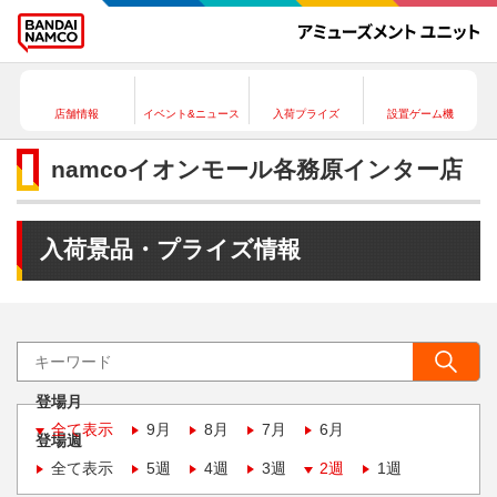
店舗情報
イベント&ニュース
入荷プライズ
設置ゲーム機
namcoイオンモール各務原インター店
入荷景品・プライズ情報
登場月
全て表示
9月
8月
7月
6月
登場週
全て表示
5週
4週
3週
2週
1週