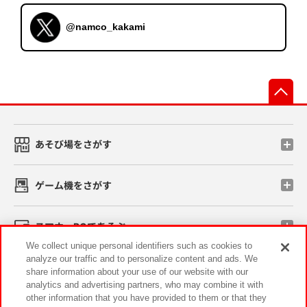
@namco_kakami
先
あそび場をさがす
ゲーム機をさがす
スマホ・PCであそぶ
We collect unique personal identifiers such as cookies to
analyze our traffic and to personalize content and ads. We
イベント・キャンペーン
share information about your use of our website with our
analytics and advertising partners, who may combine it with
other information that you have provided to them or that they