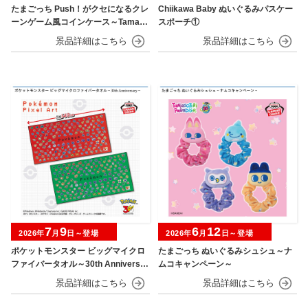
たまごっち Push！がクセになるクレ
Chiikawa Baby ぬいぐるみパスケー
ーンゲーム風コインケース～Tamago
スポーチ①
tchi Paradise～
7
9
6
12
2026年
月
日～登場
2026年
月
日～登場
ポケットモンスター ビッグマイクロ
たまごっち ぬいぐるみシュシュ～ナ
ファイバータオル～30th Anniversar
ムコキャンペーン～
y～