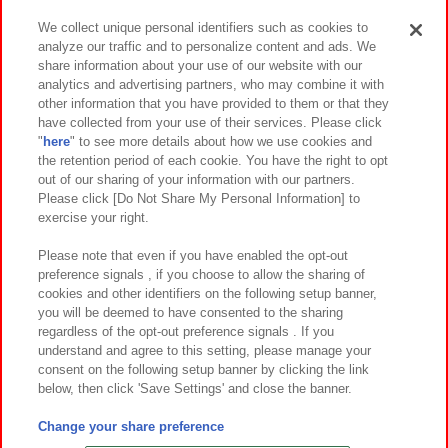
We collect unique personal identifiers such as cookies to
analyze our traffic and to personalize content and ads. We
イベント・キャンペーン
share information about your use of our website with our
analytics and advertising partners, who may combine it with
other information that you have provided to them or that they
have collected from your use of their services. Please click
"
here
" to see more details about how we use cookies and
関連会社
サステナビリティ
サイトポリシー
the retention period of each cookie. You have the right to opt
out of our sharing of your information with our partners.
プライバシーポリシー
ウェブアクセシビリティ方針と検証結果
Please click [Do Not Share My Personal Information] to
exercise your right.
お取引先さまとともに
食品のご提供について
カスタマーハラスメント対応方針
よくあるご質問・お問い合わせ
Please note that even if you have enabled the opt-out
preference signals , if you choose to allow the sharing of
cookies and other identifiers on the following setup banner,
you will be deemed to have consented to the sharing
regardless of the opt-out preference signals . If you
understand and agree to this setting, please manage your
consent on the following setup banner by clicking the link
below, then click 'Save Settings' and close the banner.
©Bandai Namco Amusement Inc.
©Bandai Namco Amusement Lab Inc.
Change your share preference
©Bandai Namco Experience Inc.