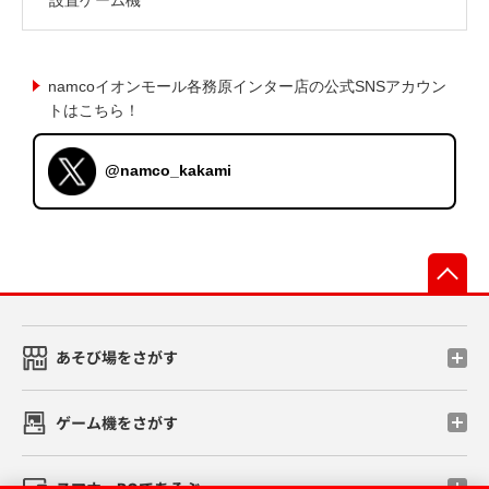
namcoイオンモール各務原インター店の公式SNSアカウン
トはこちら！
@namco_kakami
先
あそび場をさがす
ゲーム機をさがす
スマホ・PCであそぶ