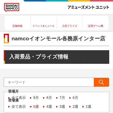
店舗情報
イベント&ニュース
入荷プライズ
設置ゲーム機
namcoイオンモール各務原インター店
入荷景品・プライズ情報
登場月
全て表示
9月
8月
7月
6月
登場週
全て表示
5週
4週
3週
2週
1週