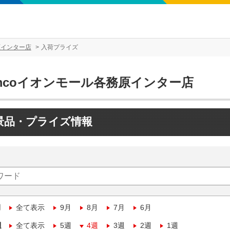
原インター店
入荷プライズ
amcoイオンモール各務原インター店
景品・プライズ情報
月
全て表示
9月
8月
7月
6月
週
全て表示
5週
4週
3週
2週
1週