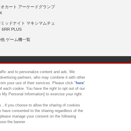
リオカート アーケードグランプ
X
岸ミッドナイト マキシマムチュ
 6RR PLUS
の他 ゲーム機一覧
サイトポリシー
プライバシーポリシー
ウェブアクセシビリティ方
raffic and to personalize content and ads. We
advertising partners, who may combine it with other
rom your use of their services. Please click "
here
"
供について
カスタマーハラスメント対応方針
よくあるご質問・
f each cookie. You have the right to opt out of our
e My Personal Information] to exercise your right.
 , if you choose to allow the sharing of cookies
to have consented to the sharing regardless of the
, please manage your consent on the following
lose the banner.
ndai Namco Amusement Lab Inc.
©Bandai Namco Experience Inc.
©HANAY