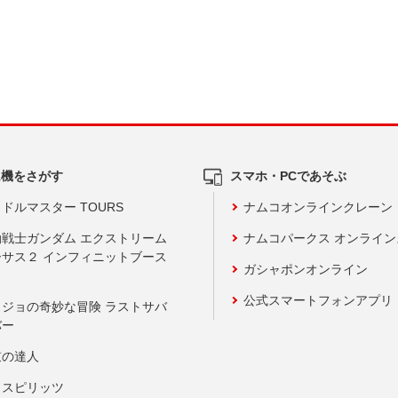
ム機をさがす
スマホ・PCであそぶ
ドルマスター TOURS
ナムコオンラインクレーン
動戦士ガンダム エクストリーム
ナムコパークス オンライ
ーサス２ インフィニットブース
ガシャポンオンライン
公式スマートフォンアプリ
ョジョの奇妙な冒険 ラストサバ
バー
鼓の達人
りスピリッツ