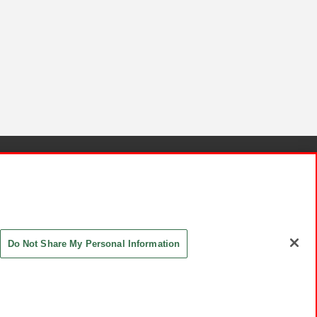
針と検証結果
お取引先さまとともに
お問い合わせ
Do Not Share My Personal Information
ASHIKI Co., Ltd. All Rights Reserved.