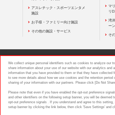
マ
アスレチック・スポーツエンタメ
リD
施設
湾
お子様・ファミリー向け施設
ーン
その他の施設・サービス
そ
関連会社
サステナビリティ
We collect unique personal identifiers such as cookies to analyze our t
share information about your use of our website with our analytics and 
information that you have provided to them or that they have collected f
食品のご提
to see more details about how we use cookies and the retention period o
sharing of your information with our partners. Please click [Do Not Shar
Please note that even if you have enabled the opt-out preference signals
and other identifiers on the following setup banner, you will be deemed 
opt-out preference signals . If you understand and agree to this setting
setup banner by clicking the link below, then click 'Save Settings' and c
©Bandai Namco Amusement Inc.
©Ba