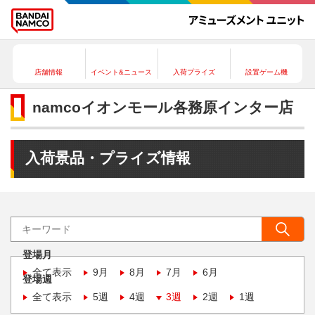
店舗情報
イベント&ニュース
入荷プライズ
設置ゲーム機
namcoイオンモール各務原インター店
入荷景品・プライズ情報
登場月
全て表示
9月
8月
7月
6月
登場週
全て表示
5週
4週
3週
2週
1週