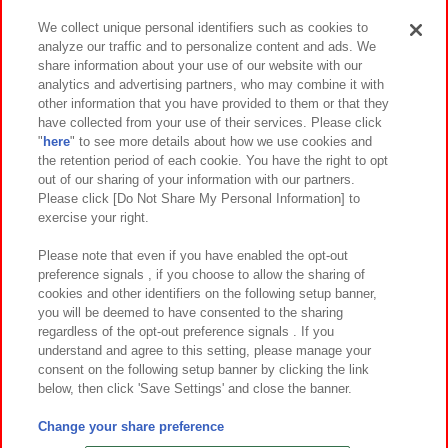
We collect unique personal identifiers such as cookies to
analyze our traffic and to personalize content and ads. We
イベント・キャンペーン
share information about your use of our website with our
analytics and advertising partners, who may combine it with
other information that you have provided to them or that they
have collected from your use of their services. Please click
"
here
" to see more details about how we use cookies and
関連会社
サステナビリティ
サイトポリシー
the retention period of each cookie. You have the right to opt
out of our sharing of your information with our partners.
プライバシーポリシー
ウェブアクセシビリティ方針と検証結果
Please click [Do Not Share My Personal Information] to
exercise your right.
お取引先さまとともに
食品のご提供について
カスタマーハラスメント対応方針
よくあるご質問・お問い合わせ
Please note that even if you have enabled the opt-out
preference signals , if you choose to allow the sharing of
cookies and other identifiers on the following setup banner,
you will be deemed to have consented to the sharing
regardless of the opt-out preference signals . If you
understand and agree to this setting, please manage your
consent on the following setup banner by clicking the link
below, then click 'Save Settings' and close the banner.
©Bandai Namco Amusement Inc.
©Bandai Namco Amusement Lab Inc.
Change your share preference
©Bandai Namco Experience Inc.