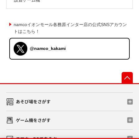
namcoイオンモール各務原インター店の公式SNSアカウン
トはこちら！
@namco_kakami
先
あそび場をさがす
ゲーム機をさがす
スマホ・PCであそぶ