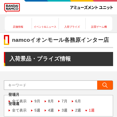
店舗情報
イベント&ニュース
入荷プライズ
設置ゲーム機
namcoイオンモール各務原インター店
入荷景品・プライズ情報
登場月
全て表示
9月
8月
7月
6月
登場週
全て表示
5週
4週
3週
2週
1週