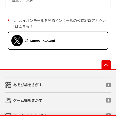
namcoイオンモール各務原インター店の公式SNSアカウン
トはこちら！
@namco_kakami
先
あそび場をさがす
ゲーム機をさがす
スマホ・PCであそぶ