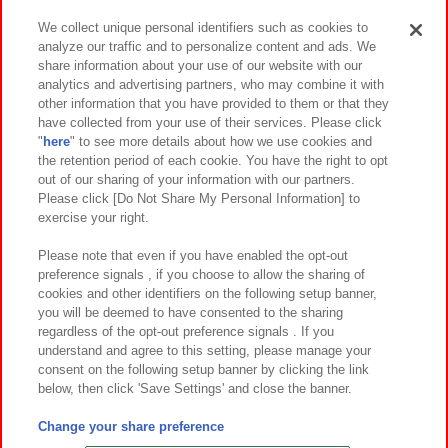
We collect unique personal identifiers such as cookies to
analyze our traffic and to personalize content and ads. We
イベント・キャンペーン
share information about your use of our website with our
analytics and advertising partners, who may combine it with
other information that you have provided to them or that they
have collected from your use of their services. Please click
"
here
" to see more details about how we use cookies and
関連会社
サステナビリティ
サイトポリシー
the retention period of each cookie. You have the right to opt
out of our sharing of your information with our partners.
プライバシーポリシー
ウェブアクセシビリティ方針と検証結果
Please click [Do Not Share My Personal Information] to
exercise your right.
お取引先さまとともに
食品のご提供について
カスタマーハラスメント対応方針
よくあるご質問・お問い合わせ
Please note that even if you have enabled the opt-out
preference signals , if you choose to allow the sharing of
cookies and other identifiers on the following setup banner,
you will be deemed to have consented to the sharing
regardless of the opt-out preference signals . If you
understand and agree to this setting, please manage your
consent on the following setup banner by clicking the link
below, then click 'Save Settings' and close the banner.
©Bandai Namco Amusement Inc.
©Bandai Namco Amusement Lab Inc.
Change your share preference
©Bandai Namco Experience Inc.