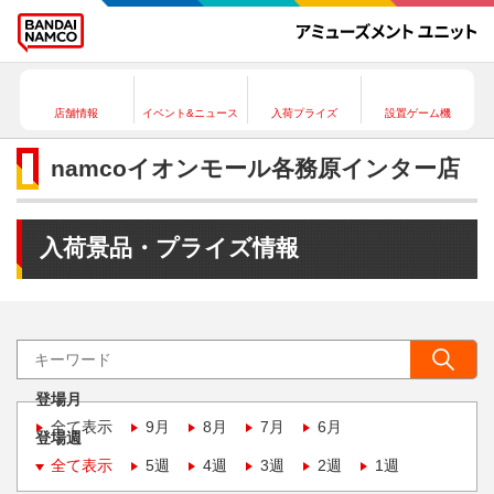
店舗情報
イベント&ニュース
入荷プライズ
設置ゲーム機
namcoイオンモール各務原インター店
入荷景品・プライズ情報
登場月
全て表示
9月
8月
7月
6月
登場週
全て表示
5週
4週
3週
2週
1週