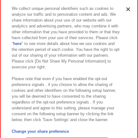
We collect unique personal identifiers such as cookies to
analyze our traffic and to personalize content and ads. We
イベント・キャンペーン
share information about your use of our website with our
analytics and advertising partners, who may combine it with
other information that you have provided to them or that they
have collected from your use of their services. Please click
"
here
" to see more details about how we use cookies and
関連会社
サステナビリティ
サイトポリシー
the retention period of each cookie. You have the right to opt
out of our sharing of your information with our partners.
プライバシーポリシー
ウェブアクセシビリティ方針と検証結果
Please click [Do Not Share My Personal Information] to
exercise your right.
お取引先さまとともに
食品のご提供について
カスタマーハラスメント対応方針
よくあるご質問・お問い合わせ
Please note that even if you have enabled the opt-out
preference signals , if you choose to allow the sharing of
cookies and other identifiers on the following setup banner,
you will be deemed to have consented to the sharing
regardless of the opt-out preference signals . If you
understand and agree to this setting, please manage your
consent on the following setup banner by clicking the link
below, then click 'Save Settings' and close the banner.
©Bandai Namco Amusement Inc.
©Bandai Namco Amusement Lab Inc.
Change your share preference
©Bandai Namco Experience Inc.