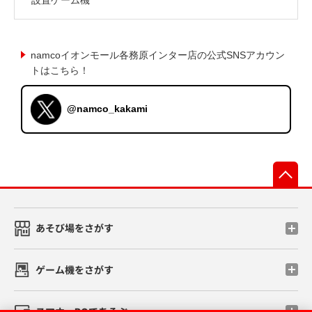
namcoイオンモール各務原インター店の公式SNSアカウン
トはこちら！
@namco_kakami
先
あそび場をさがす
ゲーム機をさがす
スマホ・PCであそぶ