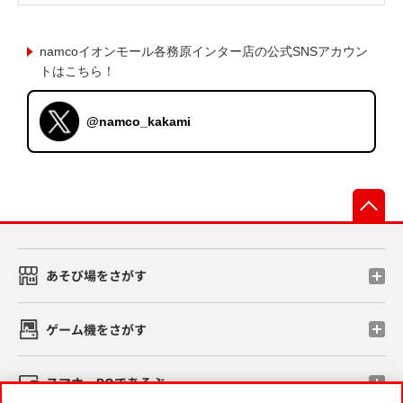
namcoイオンモール各務原インター店の公式SNSアカウン
トはこちら！
@namco_kakami
先
あそび場をさがす
ゲーム機をさがす
スマホ・PCであそぶ