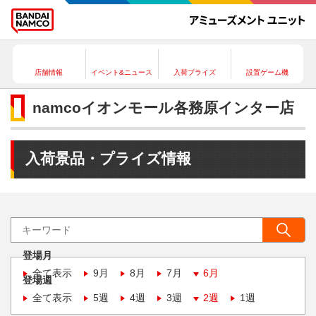
店舗情報
イベント&ニュース
入荷プライズ
設置ゲーム機
namcoイオンモール各務原インター店
入荷景品・プライズ情報
登場月
全て表示
9月
8月
7月
6月
登場週
全て表示
5週
4週
3週
2週
1週