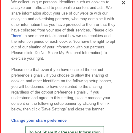
We collect unique personal identifiers such as cookies to
analyze our traffic and to personalize content and ads. We
イベント・キャンペーン
share information about your use of our website with our
analytics and advertising partners, who may combine it with
other information that you have provided to them or that they
have collected from your use of their services. Please click
"
here
" to see more details about how we use cookies and
関連会社
サステナビリティ
サイトポリシー
the retention period of each cookie. You have the right to opt
out of our sharing of your information with our partners.
プライバシーポリシー
ウェブアクセシビリティ方針と検証結果
Please click [Do Not Share My Personal Information] to
exercise your right.
お取引先さまとともに
食品のご提供について
カスタマーハラスメント対応方針
よくあるご質問・お問い合わせ
Please note that even if you have enabled the opt-out
preference signals , if you choose to allow the sharing of
cookies and other identifiers on the following setup banner,
you will be deemed to have consented to the sharing
regardless of the opt-out preference signals . If you
understand and agree to this setting, please manage your
consent on the following setup banner by clicking the link
below, then click 'Save Settings' and close the banner.
©Bandai Namco Amusement Inc.
©Bandai Namco Amusement Lab Inc.
Change your share preference
©Bandai Namco Experience Inc.
©HANAYASHIKI Co., Ltd. All Rights Reserved.
Do Not Share My Personal Information