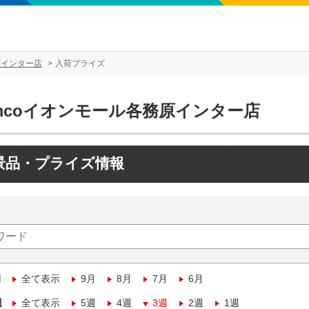
原インター店
入荷プライズ
amcoイオンモール各務原インター店
景品・プライズ情報
月
全て表示
9月
8月
7月
6月
週
全て表示
5週
4週
3週
2週
1週