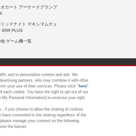
リオカート アーケードグランプ
X
岸ミッドナイト マキシマムチュ
 6RR PLUS
の他 ゲーム機一覧
サイトポリシー
プライバシーポリシー
ウェブアクセシビリティ方
raffic and to personalize content and ads. We
advertising partners, who may combine it with other
rom your use of their services. Please click "
here
"
供について
カスタマーハラスメント対応方針
よくあるご質問・
f each cookie. You have the right to opt out of our
e My Personal Information] to exercise your right.
 , if you choose to allow the sharing of cookies
to have consented to the sharing regardless of the
, please manage your consent on the following
lose the banner.
ndai Namco Amusement Lab Inc.
©Bandai Namco Experience Inc.
©HANAY