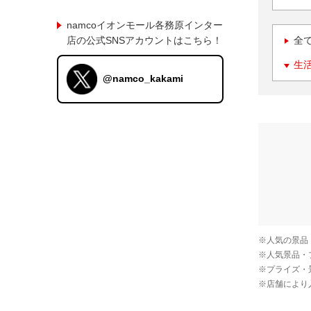
namcoイオンモール各務原インター
店の公式SNSアカウントはこちら！
全
生
@namco_kakami