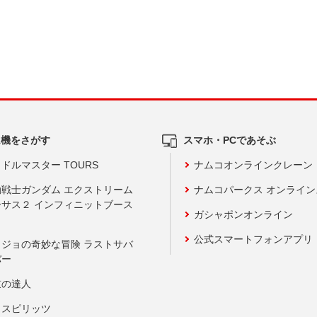
ム機をさがす
スマホ・PCであそぶ
ドルマスター TOURS
ナムコオンラインクレーン
動戦士ガンダム エクストリーム
ナムコパークス オンライ
ーサス２ インフィニットブース
ガシャポンオンライン
公式スマートフォンアプリ
ョジョの奇妙な冒険 ラストサバ
バー
鼓の達人
りスピリッツ