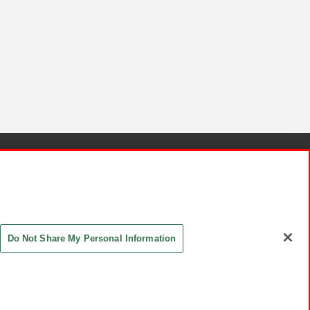
針と検証結果
お取引先さまとともに
お問い合わせ
Do Not Share My Personal Information
ASHIKI Co., Ltd. All Rights Reserved.