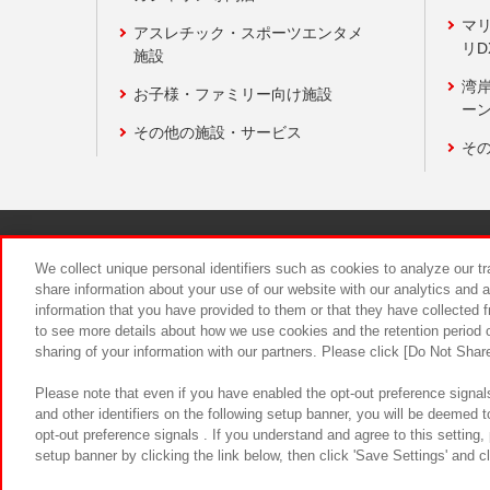
マ
アスレチック・スポーツエンタメ
リD
施設
湾
お子様・ファミリー向け施設
ーン
その他の施設・サービス
そ
関連会社
サステナビリティ
We collect unique personal identifiers such as cookies to analyze our t
share information about your use of our website with our analytics and 
information that you have provided to them or that they have collected f
食品のご提
to see more details about how we use cookies and the retention period o
sharing of your information with our partners. Please click [Do Not Shar
Please note that even if you have enabled the opt-out preference signals
and other identifiers on the following setup banner, you will be deemed 
opt-out preference signals . If you understand and agree to this setting
setup banner by clicking the link below, then click 'Save Settings' and c
©Bandai Namco Amusement Inc.
©Ba