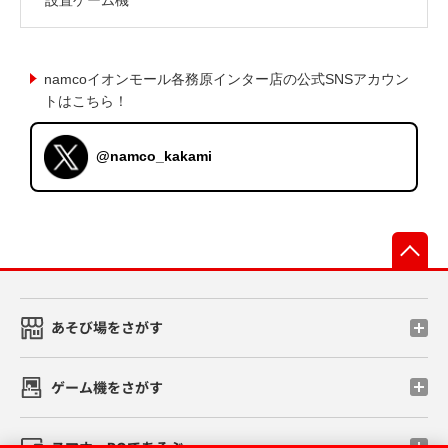
namcoイオンモール各務原インター店の公式SNSアカウン
トはこちら！
@namco_kakami
先
あそび場をさがす
ゲーム機をさがす
スマホ・PCであそぶ