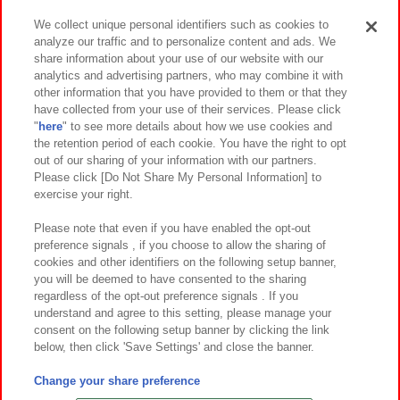
We collect unique personal identifiers such as cookies to
analyze our traffic and to personalize content and ads. We
イベント・キャンペーン
share information about your use of our website with our
analytics and advertising partners, who may combine it with
other information that you have provided to them or that they
have collected from your use of their services. Please click
"
here
" to see more details about how we use cookies and
関連会社
サステナビリティ
サイトポリシー
the retention period of each cookie. You have the right to opt
out of our sharing of your information with our partners.
プライバシーポリシー
ウェブアクセシビリティ方針と検証結果
Please click [Do Not Share My Personal Information] to
exercise your right.
お取引先さまとともに
食品のご提供について
カスタマーハラスメント対応方針
よくあるご質問・お問い合わせ
Please note that even if you have enabled the opt-out
preference signals , if you choose to allow the sharing of
cookies and other identifiers on the following setup banner,
you will be deemed to have consented to the sharing
regardless of the opt-out preference signals . If you
understand and agree to this setting, please manage your
consent on the following setup banner by clicking the link
below, then click 'Save Settings' and close the banner.
©Bandai Namco Amusement Inc.
©Bandai Namco Amusement Lab Inc.
Change your share preference
©Bandai Namco Experience Inc.