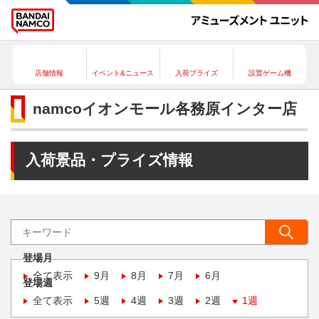
店舗情報
イベント&ニュース
入荷プライズ
設置ゲーム機
namcoイオンモール各務原インター店
入荷景品・プライズ情報
登場月
全て表示
9月
8月
7月
6月
登場週
全て表示
5週
4週
3週
2週
1週