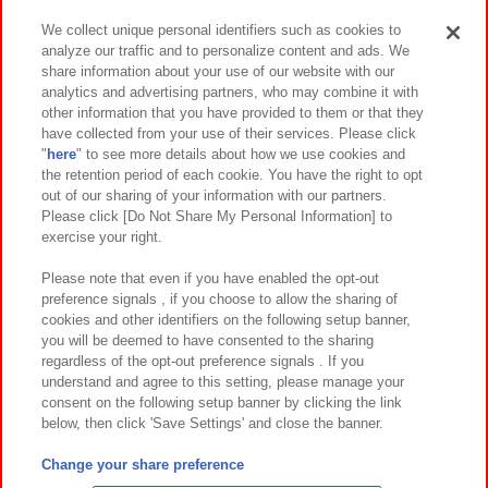
We collect unique personal identifiers such as cookies to
analyze our traffic and to personalize content and ads. We
イベント・キャンペーン
share information about your use of our website with our
analytics and advertising partners, who may combine it with
other information that you have provided to them or that they
have collected from your use of their services. Please click
"
here
" to see more details about how we use cookies and
関連会社
サステナビリティ
サイトポリシー
the retention period of each cookie. You have the right to opt
out of our sharing of your information with our partners.
プライバシーポリシー
ウェブアクセシビリティ方針と検証結果
Please click [Do Not Share My Personal Information] to
exercise your right.
お取引先さまとともに
食品のご提供について
カスタマーハラスメント対応方針
よくあるご質問・お問い合わせ
Please note that even if you have enabled the opt-out
preference signals , if you choose to allow the sharing of
cookies and other identifiers on the following setup banner,
you will be deemed to have consented to the sharing
regardless of the opt-out preference signals . If you
understand and agree to this setting, please manage your
consent on the following setup banner by clicking the link
below, then click 'Save Settings' and close the banner.
©Bandai Namco Amusement Inc.
©Bandai Namco Amusement Lab Inc.
Change your share preference
©Bandai Namco Experience Inc.