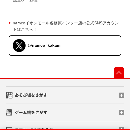
namcoイオンモール各務原インター店の公式SNSアカウン
トはこちら！
@namco_kakami
先
あそび場をさがす
ゲーム機をさがす
スマホ・PCであそぶ