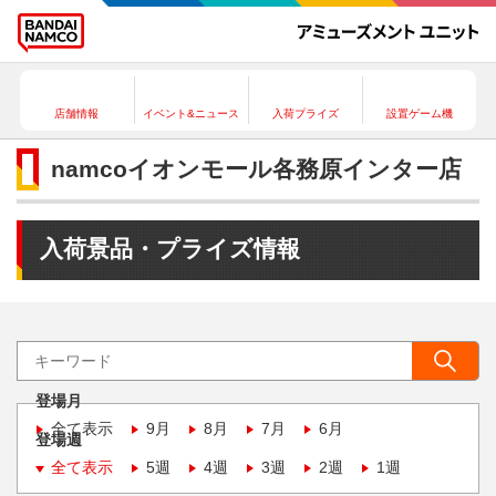
店舗情報
イベント&ニュース
入荷プライズ
設置ゲーム機
namcoイオンモール各務原インター店
入荷景品・プライズ情報
登場月
全て表示
9月
8月
7月
6月
登場週
全て表示
5週
4週
3週
2週
1週