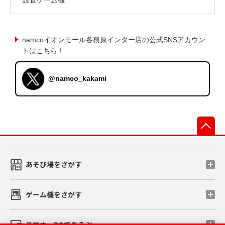
namcoイオンモール各務原インター店の公式SNSアカウン
トはこちら！
@namco_kakami
先
あそび場をさがす
ゲーム機をさがす
スマホ・PCであそぶ