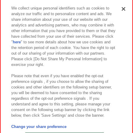
We collect unique personal identifiers such as cookies to
analyze our traffic and to personalize content and ads. We
イベント・キャンペーン
share information about your use of our website with our
analytics and advertising partners, who may combine it with
other information that you have provided to them or that they
have collected from your use of their services. Please click
"
here
" to see more details about how we use cookies and
関連会社
サステナビリティ
サイトポリシー
the retention period of each cookie. You have the right to opt
out of our sharing of your information with our partners.
プライバシーポリシー
ウェブアクセシビリティ方針と検証結果
Please click [Do Not Share My Personal Information] to
exercise your right.
お取引先さまとともに
食品のご提供について
カスタマーハラスメント対応方針
よくあるご質問・お問い合わせ
Please note that even if you have enabled the opt-out
preference signals , if you choose to allow the sharing of
cookies and other identifiers on the following setup banner,
you will be deemed to have consented to the sharing
regardless of the opt-out preference signals . If you
understand and agree to this setting, please manage your
consent on the following setup banner by clicking the link
below, then click 'Save Settings' and close the banner.
©Bandai Namco Amusement Inc.
©Bandai Namco Amusement Lab Inc.
Change your share preference
©Bandai Namco Experience Inc.