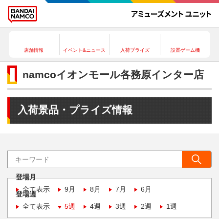
店舗情報
イベント&ニュース
入荷プライズ
設置ゲーム機
namcoイオンモール各務原インター店
入荷景品・プライズ情報
登場月
全て表示
9月
8月
7月
6月
登場週
全て表示
5週
4週
3週
2週
1週