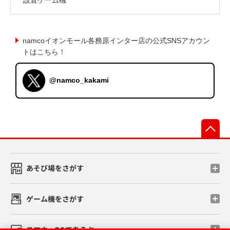
namcoイオンモール各務原インター店の公式SNSアカウン
トはこちら！
@namco_kakami
先
あそび場をさがす
ゲーム機をさがす
スマホ・PCであそぶ