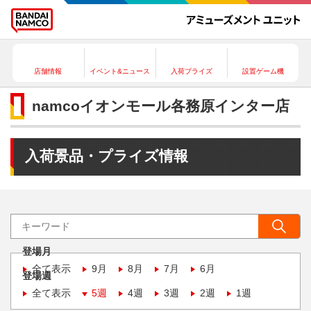
店舗情報
イベント&ニュース
入荷プライズ
設置ゲーム機
namcoイオンモール各務原インター店
入荷景品・プライズ情報
登場月
全て表示
9月
8月
7月
6月
登場週
全て表示
5週
4週
3週
2週
1週