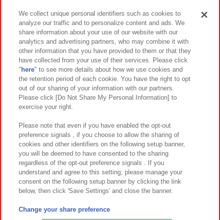
We collect unique personal identifiers such as cookies to
analyze our traffic and to personalize content and ads. We
イベント・キャンペーン
share information about your use of our website with our
analytics and advertising partners, who may combine it with
other information that you have provided to them or that they
have collected from your use of their services. Please click
"
here
" to see more details about how we use cookies and
関連会社
サステナビリティ
サイトポリシー
the retention period of each cookie. You have the right to opt
out of our sharing of your information with our partners.
プライバシーポリシー
ウェブアクセシビリティ方針と検証結果
Please click [Do Not Share My Personal Information] to
exercise your right.
お取引先さまとともに
食品のご提供について
カスタマーハラスメント対応方針
よくあるご質問・お問い合わせ
Please note that even if you have enabled the opt-out
preference signals , if you choose to allow the sharing of
cookies and other identifiers on the following setup banner,
you will be deemed to have consented to the sharing
regardless of the opt-out preference signals . If you
understand and agree to this setting, please manage your
consent on the following setup banner by clicking the link
below, then click 'Save Settings' and close the banner.
©Bandai Namco Amusement Inc.
©Bandai Namco Amusement Lab Inc.
Change your share preference
©Bandai Namco Experience Inc.