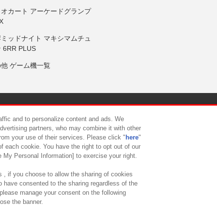
リオカート アーケードグランプ
X
岸ミッドナイト マキシマムチュ
 6RR PLUS
の他 ゲーム機一覧
サイトポリシー
プライバシーポリシー
ウェブアクセシビリティ方
raffic and to personalize content and ads. We
advertising partners, who may combine it with other
rom your use of their services. Please click "
here
"
供について
カスタマーハラスメント対応方針
よくあるご質問・
f each cookie. You have the right to opt out of our
e My Personal Information] to exercise your right.
 , if you choose to allow the sharing of cookies
to have consented to the sharing regardless of the
, please manage your consent on the following
lose the banner.
ndai Namco Amusement Lab Inc.
©Bandai Namco Experience Inc.
©HANAY