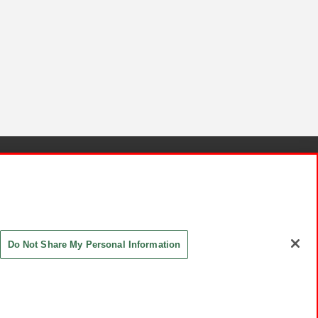
針と検証結果
お取引先さまとともに
お問い合わせ
Do Not Share My Personal Information
ASHIKI Co., Ltd. All Rights Reserved.