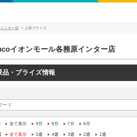
原インター店
入荷プライズ
amcoイオンモール各務原インター店
景品・プライズ情報
月
全て表示
9月
8月
7月
6月
週
全て表示
5週
4週
3週
2週
1週