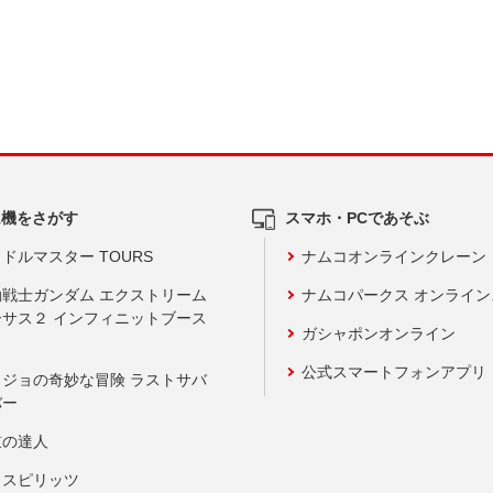
ム機をさがす
スマホ・PCであそぶ
ドルマスター TOURS
ナムコオンラインクレーン
動戦士ガンダム エクストリーム
ナムコパークス オンライ
ーサス２ インフィニットブース
ガシャポンオンライン
公式スマートフォンアプリ
ョジョの奇妙な冒険 ラストサバ
バー
鼓の達人
りスピリッツ