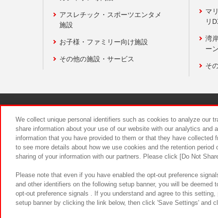
マ
アスレチック・スポーツエンタメ
リD
施設
湾
お子様・ファミリー向け施設
ーン
その他の施設・サービス
そ
関連会社
サステナビリティ
We collect unique personal identifiers such as cookies to analyze our t
share information about your use of our website with our analytics and 
information that you have provided to them or that they have collected f
食品のご提
to see more details about how we use cookies and the retention period o
sharing of your information with our partners. Please click [Do Not Shar
Please note that even if you have enabled the opt-out preference signals
and other identifiers on the following setup banner, you will be deemed 
opt-out preference signals . If you understand and agree to this setting
setup banner by clicking the link below, then click 'Save Settings' and c
©Bandai Namco Amusement Inc.
©Ba