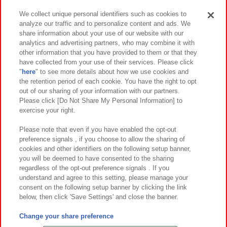
We collect unique personal identifiers such as cookies to
analyze our traffic and to personalize content and ads. We
イベント・キャンペーン
share information about your use of our website with our
analytics and advertising partners, who may combine it with
other information that you have provided to them or that they
have collected from your use of their services. Please click
"
here
" to see more details about how we use cookies and
関連会社
サステナビリティ
サイトポリシー
the retention period of each cookie. You have the right to opt
out of our sharing of your information with our partners.
プライバシーポリシー
ウェブアクセシビリティ方針と検証結果
Please click [Do Not Share My Personal Information] to
exercise your right.
お取引先さまとともに
食品のご提供について
カスタマーハラスメント対応方針
よくあるご質問・お問い合わせ
Please note that even if you have enabled the opt-out
preference signals , if you choose to allow the sharing of
cookies and other identifiers on the following setup banner,
you will be deemed to have consented to the sharing
regardless of the opt-out preference signals . If you
understand and agree to this setting, please manage your
consent on the following setup banner by clicking the link
below, then click 'Save Settings' and close the banner.
©Bandai Namco Amusement Inc.
©Bandai Namco Amusement Lab Inc.
Change your share preference
©Bandai Namco Experience Inc.