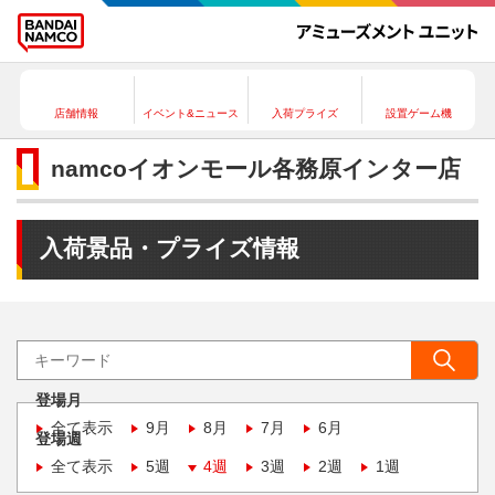
店舗情報
イベント&ニュース
入荷プライズ
設置ゲーム機
namcoイオンモール各務原インター店
入荷景品・プライズ情報
登場月
全て表示
9月
8月
7月
6月
登場週
全て表示
5週
4週
3週
2週
1週