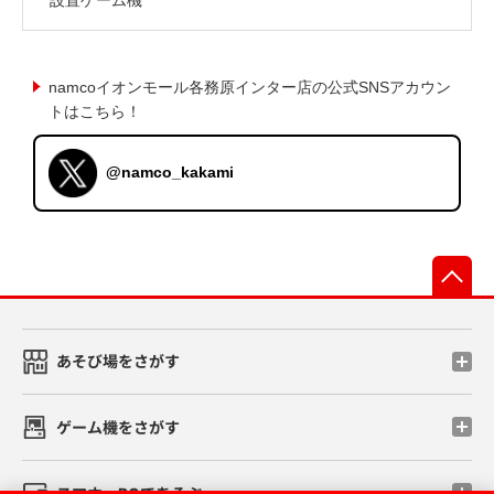
namcoイオンモール各務原インター店の公式SNSアカウン
トはこちら！
@namco_kakami
先
あそび場をさがす
ゲーム機をさがす
スマホ・PCであそぶ