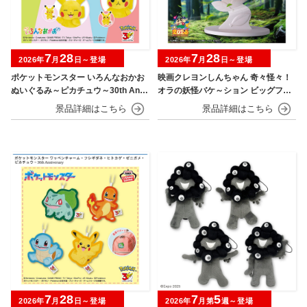
7
28
7
28
2026年
月
日～登場
2026年
月
日～登場
ポケットモンスター いろんなおかお
映画クレヨンしんちゃん 奇々怪々！
ぬいぐるみ～ピカチュウ～30th Anni
オラの妖怪バケ～ション ビッグフィ
versary
ギュア～野原しんのすけ～
7
28
7
5
2026年
月
日～登場
2026年
月第
週～登場