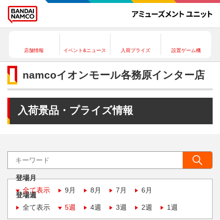
店舗情報
イベント&ニュース
入荷プライズ
設置ゲーム機
namcoイオンモール各務原インター店
入荷景品・プライズ情報
登場月
全て表示
9月
8月
7月
6月
登場週
全て表示
5週
4週
3週
2週
1週