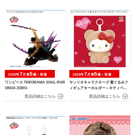
7
5
7
5
2026年
月第
週～登場
2026年
月第
週～登場
ワンピース THEORAMA SOUL-ROR
サンリオキャラクターズ 着ぐるみフ
ONOA ZORO-
ィギュアキーホルダー～キティベアv
er.～