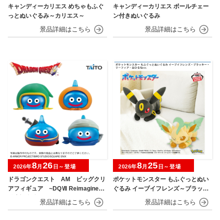
キャンディーカリエス めちゃもふぐ
キャンディーカリエス ボールチェー
っとぬいぐるみ～カリエス～
ン付きぬいぐるみ
8
26
8
25
2026年
月
日～登場
2026年
月
日～登場
ドラゴンクエスト AM ビッグクリ
ポケットモンスター もふぐっとぬい
アフィギュア ~DQⅦ Reimagined
ぐるみ イーブイフレンズ～ブラッキ
発売記念編~
ー・リーフィア～おひるねver.