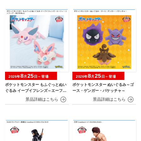
8
25
8
25
2026年
月
日～登場
2026年
月
日～登場
ポケットモンスター もふぐっとぬい
ポケットモンスター ぬいぐるみ～ゴ
ぐるみ イーブイフレンズ～エーフ
ース・ゲンガー・バケッチャ～
ィ・ニンフィア～おひるねver.