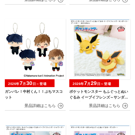
7
30
7
29
2026年
月
日～登場
2026年
月
日～登場
ガンバレ！中村くん！！ぷちマスコ
ポケットモンスター もふぐっとぬい
ット
ぐるみ イーブイフレンズ～サンダー
ス・ブースター～おひるねver.