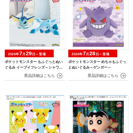
7
29
7
28
2026年
月
日～登場
2026年
月
日～登場
ポケットモンスター もふぐっとぬい
ポケットモンスター めちゃもふぐっ
ぐるみ イーブイフレンズ～シャワー
とぬいぐるみ～ゲンガー～
ズ・グレイシア～おひるねver.