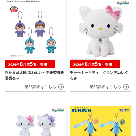
8
5
8
5
2026年
月第
週～登場
2026年
月第
週～登場
忍たま乱太郎 ほわぬい～学級委員長
チャーミーキティ グランデぬいぐ
委員会～
るみ