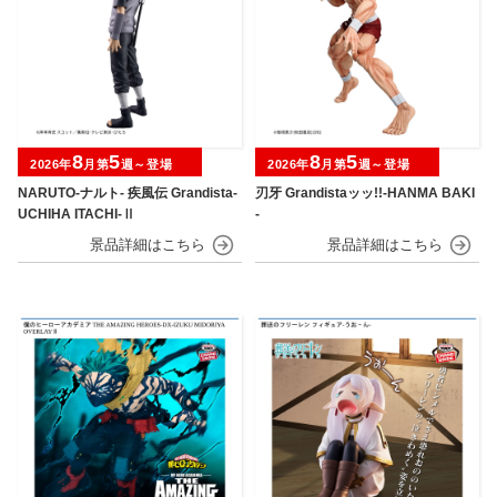
8
5
8
5
2026年
月第
週～登場
2026年
月第
週～登場
NARUTO-ナルト- 疾風伝 Grandista-
刃牙 Grandistaッッ!!-HANMA BAKI
UCHIHA ITACHI-Ⅱ
-