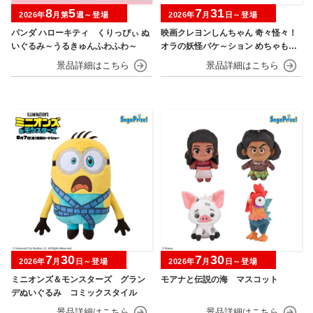
8
5
7
31
2026年
月第
週～登場
2026年
月
日～登場
パンダ ハローキティ くりっぴぃ ぬ
映画クレヨンしんちゃん 奇々怪々！
いぐるみ～うるきゅんふわふわ～
オラの妖怪バケ～ション めちゃもふ
ぐっとぬいぐるみ シロ
7
30
7
30
2026年
月
日～登場
2026年
月
日～登場
ミニオンズ＆モンスターズ グラン
モアナと伝説の海 マスコット
デぬいぐるみ コミックスタイル