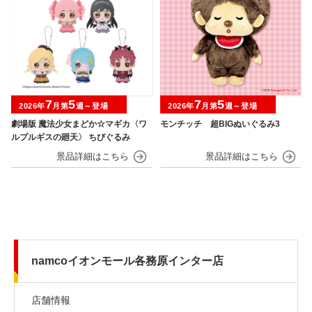
7
5
7
5
2026年
月第
週～登場
2026年
月第
週～登場
劇場版 魔法少女まどか☆マギカ〈ワ
モンチッチ 超BIGぬいぐるみ3
ルプルギスの廻天〉 ちびぐるみ
namcoイオンモール各務原インター店
店舗情報