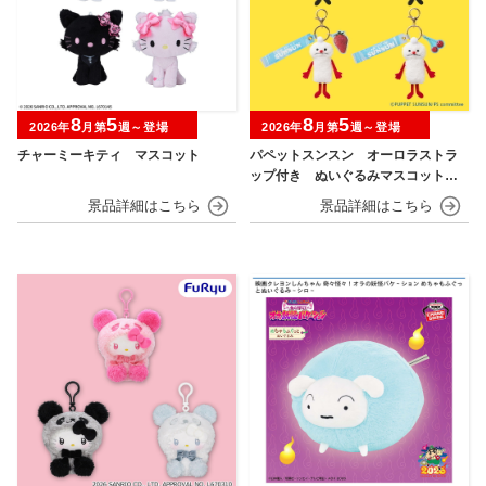
8
5
8
5
2026年
月第
週～登場
2026年
月第
週～登場
チャーミーキティ マスコット
パペットスンスン オーロラストラ
ップ付き ぬいぐるみマスコット
フルーツver.