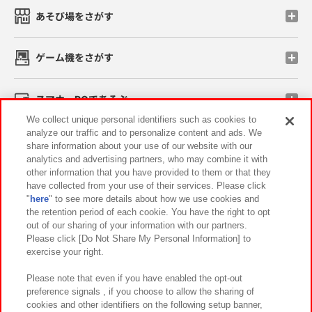
あそび場をさがす
ゲーム機をさがす
スマホ・PCであそぶ
We collect unique personal identifiers such as cookies to
analyze our traffic and to personalize content and ads. We
イベント・キャンペーン
share information about your use of our website with our
analytics and advertising partners, who may combine it with
other information that you have provided to them or that they
have collected from your use of their services. Please click
"
here
" to see more details about how we use cookies and
関連会社
サステナビリティ
サイトポリシー
the retention period of each cookie. You have the right to opt
out of our sharing of your information with our partners.
プライバシーポリシー
ウェブアクセシビリティ方針と検証結果
Please click [Do Not Share My Personal Information] to
exercise your right.
お取引先さまとともに
食品のご提供について
カスタマーハラスメント対応方針
よくあるご質問・お問い合わせ
Please note that even if you have enabled the opt-out
preference signals , if you choose to allow the sharing of
cookies and other identifiers on the following setup banner,