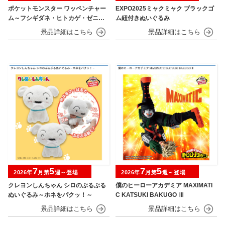
ポケットモンスター ワッペンチャー
EXPO2025ミャクミャク ブラックゴ
ム～フシギダネ・ヒトカゲ・ゼニガ
ム紐付きぬいぐるみ
メ・ピカチュウ～30th Anniversary
7
5
7
5
2026年
月第
週～登場
2026年
月第
週～登場
クレヨンしんちゃん シロのぶるぶる
僕のヒーローアカデミア MAXIMATI
ぬいぐるみ～ホネをパクッ！～
C KATSUKI BAKUGO Ⅲ