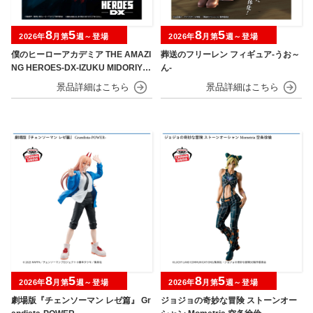
8
5
8
5
2026年
月第
週～登場
2026年
月第
週～登場
僕のヒーローアカデミア THE AMAZI
葬送のフリーレン フィギュア-うお～
NG HEROES-DX-IZUKU MIDORIYA
ん-
OVERLAY Ⅱ
8
5
8
5
2026年
月第
週～登場
2026年
月第
週～登場
劇場版『チェンソーマン レゼ篇』 Gr
ジョジョの奇妙な冒険 ストーンオー