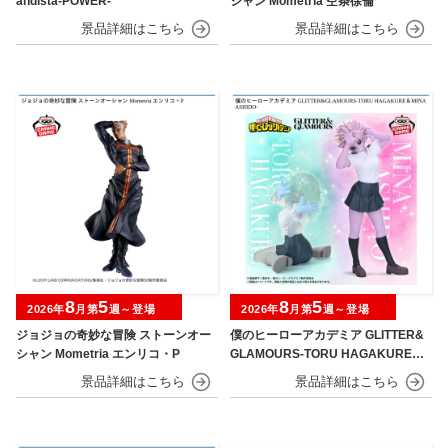
andista-POWER-
シャン Mometria 空条徐倫
8
5
8
5
2026年
月第
週～登場
2026年
月第
週～登場
ジョジョの奇妙な冒険 ストーンオー
僕のヒーローアカデミア GLITTER&
シャン Mometria エンリコ・P
GLAMOURS-TORU HAGAKURE＆
MINA ASHIDO-