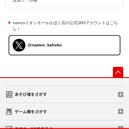
namcoイオンモールかほく店の公式SNSアカウントはこち
ら！
@namco_kahoku
先
あそび場をさがす
ゲーム機をさがす
スマホ・PCであそぶ