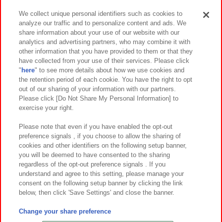
We collect unique personal identifiers such as cookies to
analyze our traffic and to personalize content and ads. We
イベント・キャンペーン
share information about your use of our website with our
analytics and advertising partners, who may combine it with
other information that you have provided to them or that they
have collected from your use of their services. Please click
"
here
" to see more details about how we use cookies and
関連会社
サステナビリティ
サイトポリシー
the retention period of each cookie. You have the right to opt
out of our sharing of your information with our partners.
プライバシーポリシー
ウェブアクセシビリティ方針と検証結果
Please click [Do Not Share My Personal Information] to
exercise your right.
お取引先さまとともに
食品のご提供について
カスタマーハラスメント対応方針
よくあるご質問・お問い合わせ
Please note that even if you have enabled the opt-out
preference signals , if you choose to allow the sharing of
cookies and other identifiers on the following setup banner,
you will be deemed to have consented to the sharing
regardless of the opt-out preference signals . If you
understand and agree to this setting, please manage your
consent on the following setup banner by clicking the link
below, then click 'Save Settings' and close the banner.
©Bandai Namco Amusement Inc.
©Bandai Namco Amusement Lab Inc.
Change your share preference
©Bandai Namco Experience Inc.