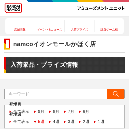
店舗情報
イベント&ニュース
入荷プライズ
設置ゲーム機
namcoイオンモールかほく店
入荷景品・プライズ情報
登場月
全て表示
9月
8月
7月
6月
登場週
全て表示
5週
4週
3週
2週
1週