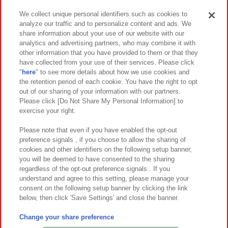
We collect unique personal identifiers such as cookies to
analyze our traffic and to personalize content and ads. We
イベント・キャンペーン
share information about your use of our website with our
analytics and advertising partners, who may combine it with
other information that you have provided to them or that they
have collected from your use of their services. Please click
"
here
" to see more details about how we use cookies and
関連会社
サステナビリティ
サイトポリシー
the retention period of each cookie. You have the right to opt
out of our sharing of your information with our partners.
プライバシーポリシー
ウェブアクセシビリティ方針と検証結果
Please click [Do Not Share My Personal Information] to
exercise your right.
お取引先さまとともに
食品のご提供について
カスタマーハラスメント対応方針
よくあるご質問・お問い合わせ
Please note that even if you have enabled the opt-out
preference signals , if you choose to allow the sharing of
cookies and other identifiers on the following setup banner,
you will be deemed to have consented to the sharing
regardless of the opt-out preference signals . If you
understand and agree to this setting, please manage your
consent on the following setup banner by clicking the link
below, then click 'Save Settings' and close the banner.
©Bandai Namco Amusement Inc.
©Bandai Namco Amusement Lab Inc.
Change your share preference
©Bandai Namco Experience Inc.