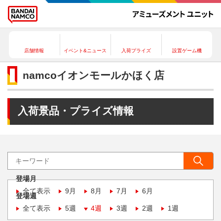
店舗情報
イベント&ニュース
入荷プライズ
設置ゲーム機
namcoイオンモールかほく店
入荷景品・プライズ情報
登場月
全て表示
9月
8月
7月
6月
登場週
全て表示
5週
4週
3週
2週
1週