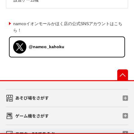
namcoイオンモールかほく店の公式SNSアカウントはこち
ら！
@namco_kahoku
先
あそび場をさがす
ゲーム機をさがす
スマホ・PCであそぶ