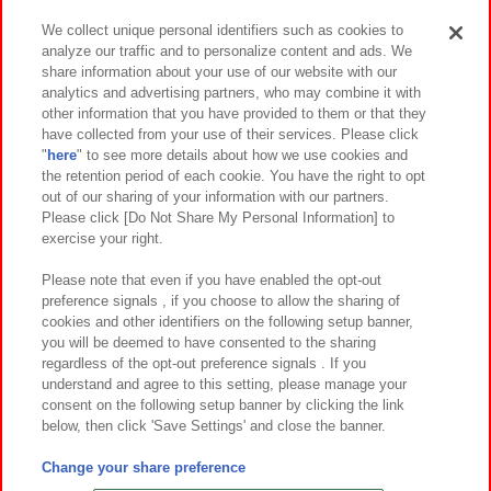
We collect unique personal identifiers such as cookies to
analyze our traffic and to personalize content and ads. We
イベント・キャンペーン
share information about your use of our website with our
analytics and advertising partners, who may combine it with
other information that you have provided to them or that they
have collected from your use of their services. Please click
"
here
" to see more details about how we use cookies and
関連会社
サステナビリティ
サイトポリシー
the retention period of each cookie. You have the right to opt
out of our sharing of your information with our partners.
プライバシーポリシー
ウェブアクセシビリティ方針と検証結果
Please click [Do Not Share My Personal Information] to
exercise your right.
お取引先さまとともに
食品のご提供について
カスタマーハラスメント対応方針
よくあるご質問・お問い合わせ
Please note that even if you have enabled the opt-out
preference signals , if you choose to allow the sharing of
cookies and other identifiers on the following setup banner,
you will be deemed to have consented to the sharing
regardless of the opt-out preference signals . If you
understand and agree to this setting, please manage your
consent on the following setup banner by clicking the link
below, then click 'Save Settings' and close the banner.
©Bandai Namco Amusement Inc.
©Bandai Namco Amusement Lab Inc.
Change your share preference
©Bandai Namco Experience Inc.