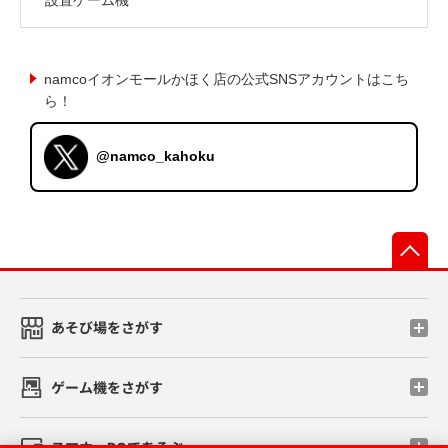
namcoイオンモールかほく店の公式SNSアカウントはこち
ら！
@namco_kahoku
先
あそび場をさがす
ゲーム機をさがす
スマホ・PCであそぶ