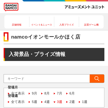
店舗情報
イベント&ニュース
入荷プライズ
設置ゲーム機
namcoイオンモールかほく店
入荷景品・プライズ情報
登場月
全て表示
9月
8月
7月
6月
登場週
全て表示
5週
4週
3週
2週
1週