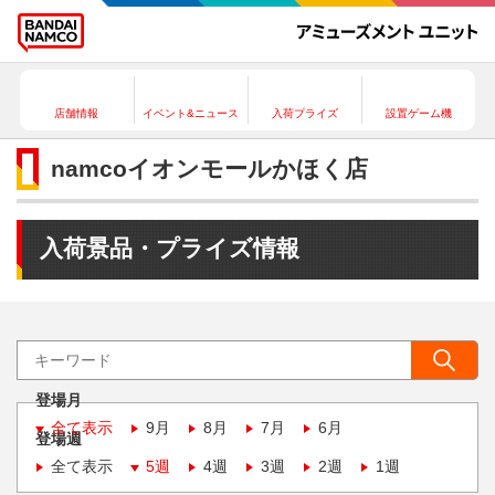
店舗情報
イベント&ニュース
入荷プライズ
設置ゲーム機
namcoイオンモールかほく店
入荷景品・プライズ情報
登場月
全て表示
9月
8月
7月
6月
登場週
全て表示
5週
4週
3週
2週
1週