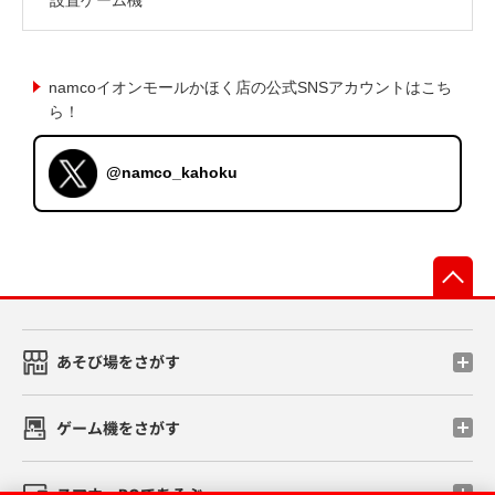
namcoイオンモールかほく店の公式SNSアカウントはこち
ら！
@namco_kahoku
先
あそび場をさがす
ゲーム機をさがす
スマホ・PCであそぶ