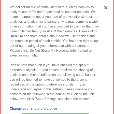
We collect unique personal identifiers such as cookies to
analyze our traffic and to personalize content and ads. We
イベント・キャンペーン
share information about your use of our website with our
analytics and advertising partners, who may combine it with
other information that you have provided to them or that they
have collected from your use of their services. Please click
"
here
" to see more details about how we use cookies and
関連会社
サステナビリティ
サイトポリシー
the retention period of each cookie. You have the right to opt
out of our sharing of your information with our partners.
プライバシーポリシー
ウェブアクセシビリティ方針と検証結果
Please click [Do Not Share My Personal Information] to
exercise your right.
お取引先さまとともに
食品のご提供について
カスタマーハラスメント対応方針
よくあるご質問・お問い合わせ
Please note that even if you have enabled the opt-out
preference signals , if you choose to allow the sharing of
cookies and other identifiers on the following setup banner,
you will be deemed to have consented to the sharing
regardless of the opt-out preference signals . If you
understand and agree to this setting, please manage your
consent on the following setup banner by clicking the link
below, then click 'Save Settings' and close the banner.
©Bandai Namco Amusement Inc.
©Bandai Namco Amusement Lab Inc.
Change your share preference
©Bandai Namco Experience Inc.