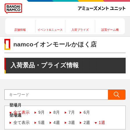
店舗情報
イベント&ニュース
入荷プライズ
設置ゲーム機
namcoイオンモールかほく店
入荷景品・プライズ情報
登場月
全て表示
9月
8月
7月
6月
登場週
全て表示
5週
4週
3週
2週
1週