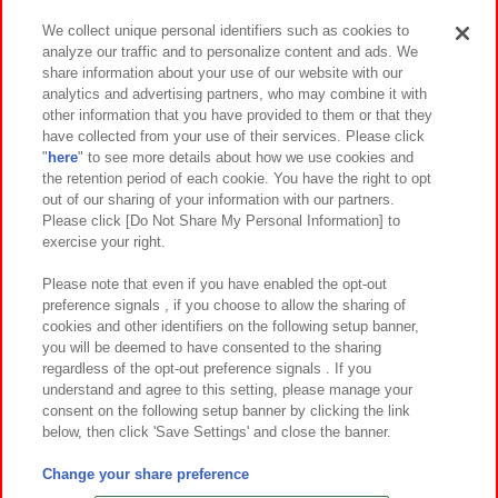
We collect unique personal identifiers such as cookies to
analyze our traffic and to personalize content and ads. We
イベント・キャンペーン
share information about your use of our website with our
analytics and advertising partners, who may combine it with
other information that you have provided to them or that they
have collected from your use of their services. Please click
"
here
" to see more details about how we use cookies and
関連会社
サステナビリティ
サイトポリシー
the retention period of each cookie. You have the right to opt
out of our sharing of your information with our partners.
プライバシーポリシー
ウェブアクセシビリティ方針と検証結果
Please click [Do Not Share My Personal Information] to
exercise your right.
お取引先さまとともに
食品のご提供について
カスタマーハラスメント対応方針
よくあるご質問・お問い合わせ
Please note that even if you have enabled the opt-out
preference signals , if you choose to allow the sharing of
cookies and other identifiers on the following setup banner,
you will be deemed to have consented to the sharing
regardless of the opt-out preference signals . If you
understand and agree to this setting, please manage your
consent on the following setup banner by clicking the link
below, then click 'Save Settings' and close the banner.
©Bandai Namco Amusement Inc.
©Bandai Namco Amusement Lab Inc.
Change your share preference
©Bandai Namco Experience Inc.