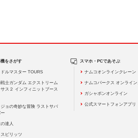
ム機をさがす
スマホ・PCであそぶ
ドルマスター TOURS
ナムコオンラインクレーン
動戦士ガンダム エクストリーム
ナムコパークス オンライ
ーサス２ インフィニットブース
ガシャポンオンライン
公式スマートフォンアプリ
ョジョの奇妙な冒険 ラストサバ
バー
鼓の達人
りスピリッツ