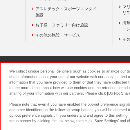
マ
アスレチック・スポーツエンタメ
リD
施設
湾
お子様・ファミリー向け施設
ーン
その他の施設・サービス
そ
関連会社
サステナビリティ
We collect unique personal identifiers such as cookies to analyze our t
share information about your use of our website with our analytics and 
information that you have provided to them or that they have collected f
食品のご提
to see more details about how we use cookies and the retention period o
sharing of your information with our partners. Please click [Do Not Shar
Please note that even if you have enabled the opt-out preference signals
and other identifiers on the following setup banner, you will be deemed 
opt-out preference signals . If you understand and agree to this setting
setup banner by clicking the link below, then click 'Save Settings' and c
©Bandai Namco Amusement Inc.
©Ba