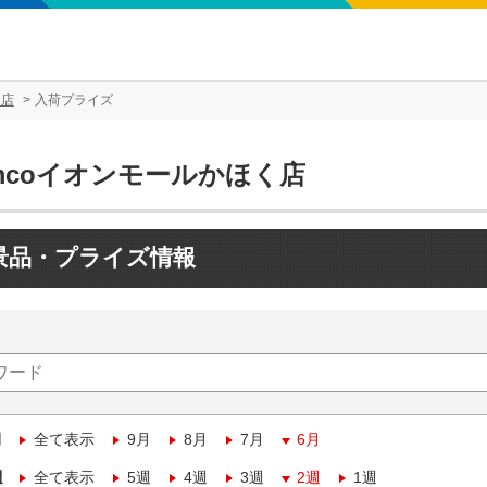
く店
入荷プライズ
mcoイオンモールかほく店
景品・プライズ情報
月
全て表示
9月
8月
7月
6月
週
全て表示
5週
4週
3週
2週
1週