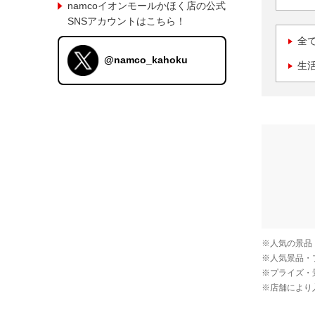
namcoイオンモールかほく店の公式
SNSアカウントはこちら！
全
@namco_kahoku
生