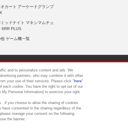
リオカート アーケードグランプ
X
岸ミッドナイト マキシマムチュ
 6RR PLUS
の他 ゲーム機一覧
サイトポリシー
プライバシーポリシー
ウェブアクセシビリティ方
raffic and to personalize content and ads. We
advertising partners, who may combine it with other
rom your use of their services. Please click "
here
"
供について
カスタマーハラスメント対応方針
よくあるご質問・
f each cookie. You have the right to opt out of our
e My Personal Information] to exercise your right.
 , if you choose to allow the sharing of cookies
to have consented to the sharing regardless of the
, please manage your consent on the following
lose the banner.
ndai Namco Amusement Lab Inc.
©Bandai Namco Experience Inc.
©HANAY