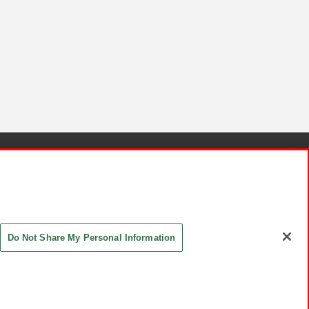
針と検証結果
お取引先さまとともに
お問い合わせ
Do Not Share My Personal Information
ASHIKI Co., Ltd. All Rights Reserved.