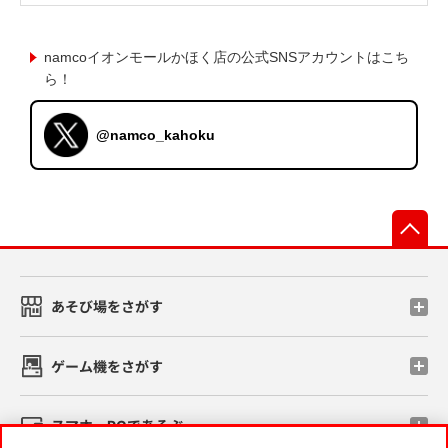
namcoイオンモールかほく店の公式SNSアカウントはこち
ら！
@namco_kahoku
先
あそび場をさがす
ゲーム機をさがす
スマホ・PCであそぶ