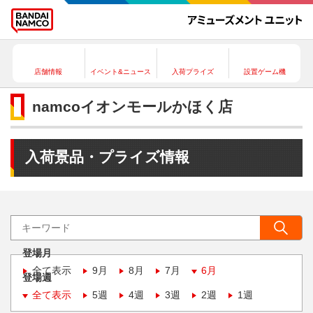
店舗情報
イベント&ニュース
入荷プライズ
設置ゲーム機
namcoイオンモールかほく店
入荷景品・プライズ情報
登場月
全て表示
9月
8月
7月
6月
登場週
全て表示
5週
4週
3週
2週
1週