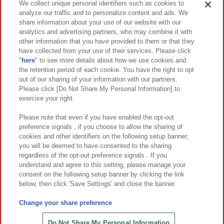
We collect unique personal identifiers such as cookies to
analyze our traffic and to personalize content and ads. We
イベント・キャンペーン
share information about your use of our website with our
analytics and advertising partners, who may combine it with
other information that you have provided to them or that they
have collected from your use of their services. Please click
"
here
" to see more details about how we use cookies and
関連会社
サステナビリティ
サイトポリシー
the retention period of each cookie. You have the right to opt
out of our sharing of your information with our partners.
プライバシーポリシー
ウェブアクセシビリティ方針と検証結果
Please click [Do Not Share My Personal Information] to
exercise your right.
お取引先さまとともに
食品のご提供について
カスタマーハラスメント対応方針
よくあるご質問・お問い合わせ
Please note that even if you have enabled the opt-out
preference signals , if you choose to allow the sharing of
cookies and other identifiers on the following setup banner,
you will be deemed to have consented to the sharing
regardless of the opt-out preference signals . If you
understand and agree to this setting, please manage your
consent on the following setup banner by clicking the link
below, then click 'Save Settings' and close the banner.
©Bandai Namco Amusement Inc.
©Bandai Namco Amusement Lab Inc.
Change your share preference
©Bandai Namco Experience Inc.
©HANAYASHIKI Co., Ltd. All Rights Reserved.
Do Not Share My Personal Information