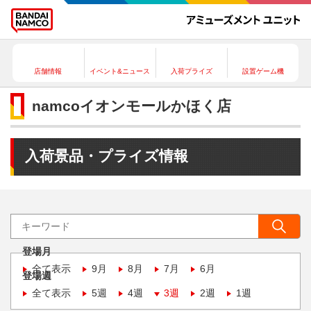
店舗情報
イベント&ニュース
入荷プライズ
設置ゲーム機
namcoイオンモールかほく店
入荷景品・プライズ情報
登場月
全て表示
9月
8月
7月
6月
登場週
全て表示
5週
4週
3週
2週
1週