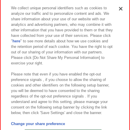
We collect unique personal identifiers such as cookies to
analyze our traffic and to personalize content and ads. We
イベント・キャンペーン
share information about your use of our website with our
analytics and advertising partners, who may combine it with
other information that you have provided to them or that they
have collected from your use of their services. Please click
"
here
" to see more details about how we use cookies and
関連会社
サステナビリティ
サイトポリシー
the retention period of each cookie. You have the right to opt
out of our sharing of your information with our partners.
プライバシーポリシー
ウェブアクセシビリティ方針と検証結果
Please click [Do Not Share My Personal Information] to
exercise your right.
お取引先さまとともに
食品のご提供について
カスタマーハラスメント対応方針
よくあるご質問・お問い合わせ
Please note that even if you have enabled the opt-out
preference signals , if you choose to allow the sharing of
cookies and other identifiers on the following setup banner,
you will be deemed to have consented to the sharing
regardless of the opt-out preference signals . If you
understand and agree to this setting, please manage your
consent on the following setup banner by clicking the link
below, then click 'Save Settings' and close the banner.
©Bandai Namco Amusement Inc.
©Bandai Namco Amusement Lab Inc.
Change your share preference
©Bandai Namco Experience Inc.