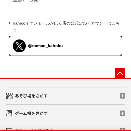
namcoイオンモールかほく店の公式SNSアカウントはこち
ら！
@namco_kahoku
先
あそび場をさがす
ゲーム機をさがす
スマホ・PCであそぶ