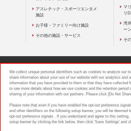
マ
アスレチック・スポーツエンタメ
リD
施設
湾
お子様・ファミリー向け施設
ーン
その他の施設・サービス
そ
関連会社
サステナビリティ
We collect unique personal identifiers such as cookies to analyze our t
share information about your use of our website with our analytics and 
information that you have provided to them or that they have collected f
食品のご提
to see more details about how we use cookies and the retention period o
sharing of your information with our partners. Please click [Do Not Shar
Please note that even if you have enabled the opt-out preference signals
and other identifiers on the following setup banner, you will be deemed 
opt-out preference signals . If you understand and agree to this setting
setup banner by clicking the link below, then click 'Save Settings' and c
©Bandai Namco Amusement Inc.
©Ba