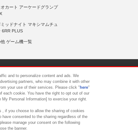
リオカート アーケードグランプ
X
岸ミッドナイト マキシマムチュ
 6RR PLUS
の他 ゲーム機一覧
サイトポリシー
プライバシーポリシー
ウェブアクセシビリティ方
raffic and to personalize content and ads. We
advertising partners, who may combine it with other
rom your use of their services. Please click "
here
"
供について
カスタマーハラスメント対応方針
よくあるご質問・
f each cookie. You have the right to opt out of our
e My Personal Information] to exercise your right.
 , if you choose to allow the sharing of cookies
to have consented to the sharing regardless of the
, please manage your consent on the following
lose the banner.
ndai Namco Amusement Lab Inc.
©Bandai Namco Experience Inc.
©HANAY