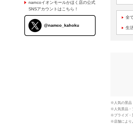
namcoイオンモールかほく店の公式
SNSアカウントはこちら！
全
@namco_kahoku
生