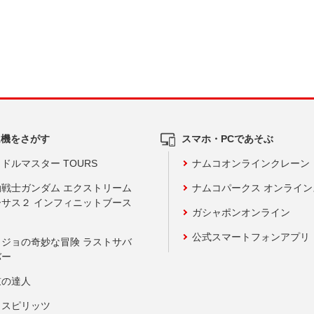
ム機をさがす
スマホ・PCであそぶ
ドルマスター TOURS
ナムコオンラインクレーン
動戦士ガンダム エクストリーム
ナムコパークス オンライ
ーサス２ インフィニットブース
ガシャポンオンライン
公式スマートフォンアプリ
ョジョの奇妙な冒険 ラストサバ
バー
鼓の達人
りスピリッツ