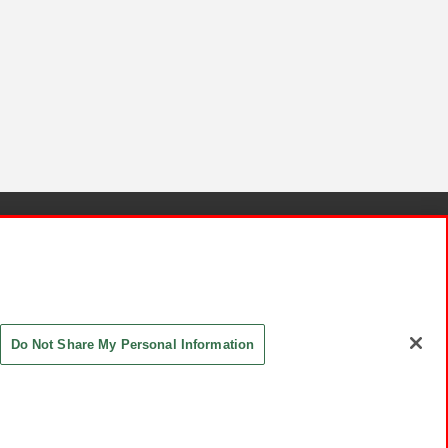
針と検証結果
お取引先さまとともに
お問い合わせ
Do Not Share My Personal Information
ASHIKI Co., Ltd. All Rights Reserved.