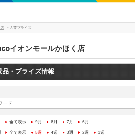
く店
入荷プライズ
mcoイオンモールかほく店
景品・プライズ情報
月
全て表示
9月
8月
7月
6月
週
全て表示
5週
4週
3週
2週
1週