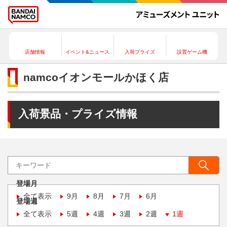
店舗情報
イベント&ニュース
入荷プライズ
設置ゲーム機
namcoイオンモールかほく店
入荷景品・プライズ情報
登場月
全て表示
9月
8月
7月
6月
登場週
全て表示
5週
4週
3週
2週
1週