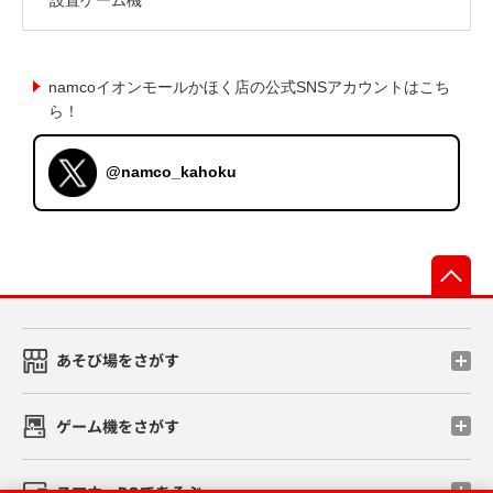
namcoイオンモールかほく店の公式SNSアカウントはこち
ら！
@namco_kahoku
先
あそび場をさがす
ゲーム機をさがす
スマホ・PCであそぶ