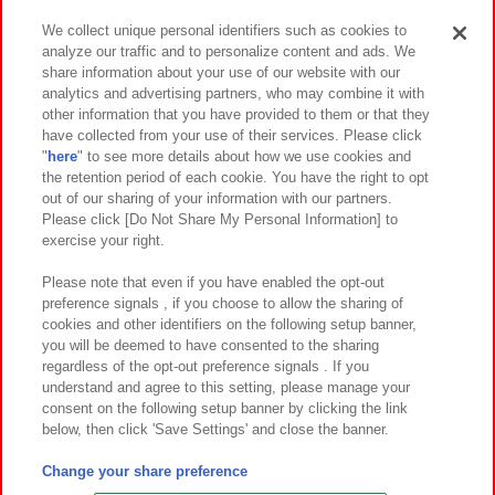
We collect unique personal identifiers such as cookies to
analyze our traffic and to personalize content and ads. We
イベント・キャンペーン
share information about your use of our website with our
analytics and advertising partners, who may combine it with
other information that you have provided to them or that they
have collected from your use of their services. Please click
"
here
" to see more details about how we use cookies and
関連会社
サステナビリティ
サイトポリシー
the retention period of each cookie. You have the right to opt
out of our sharing of your information with our partners.
プライバシーポリシー
ウェブアクセシビリティ方針と検証結果
Please click [Do Not Share My Personal Information] to
exercise your right.
お取引先さまとともに
食品のご提供について
カスタマーハラスメント対応方針
よくあるご質問・お問い合わせ
Please note that even if you have enabled the opt-out
preference signals , if you choose to allow the sharing of
cookies and other identifiers on the following setup banner,
you will be deemed to have consented to the sharing
regardless of the opt-out preference signals . If you
understand and agree to this setting, please manage your
consent on the following setup banner by clicking the link
below, then click 'Save Settings' and close the banner.
©Bandai Namco Amusement Inc.
©Bandai Namco Amusement Lab Inc.
Change your share preference
©Bandai Namco Experience Inc.