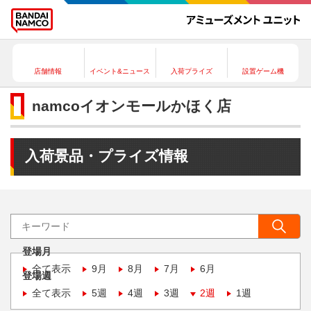
店舗情報
イベント&ニュース
入荷プライズ
設置ゲーム機
namcoイオンモールかほく店
入荷景品・プライズ情報
登場月
全て表示
9月
8月
7月
6月
登場週
全て表示
5週
4週
3週
2週
1週