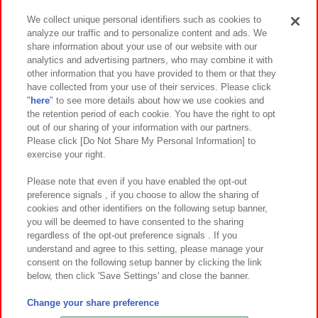
We collect unique personal identifiers such as cookies to
analyze our traffic and to personalize content and ads. We
イベント・キャンペーン
share information about your use of our website with our
analytics and advertising partners, who may combine it with
other information that you have provided to them or that they
have collected from your use of their services. Please click
"
here
" to see more details about how we use cookies and
関連会社
サステナビリティ
サイトポリシー
the retention period of each cookie. You have the right to opt
out of our sharing of your information with our partners.
プライバシーポリシー
ウェブアクセシビリティ方針と検証結果
Please click [Do Not Share My Personal Information] to
exercise your right.
お取引先さまとともに
食品のご提供について
カスタマーハラスメント対応方針
よくあるご質問・お問い合わせ
Please note that even if you have enabled the opt-out
preference signals , if you choose to allow the sharing of
cookies and other identifiers on the following setup banner,
you will be deemed to have consented to the sharing
regardless of the opt-out preference signals . If you
understand and agree to this setting, please manage your
consent on the following setup banner by clicking the link
below, then click 'Save Settings' and close the banner.
©Bandai Namco Amusement Inc.
©Bandai Namco Amusement Lab Inc.
Change your share preference
©Bandai Namco Experience Inc.