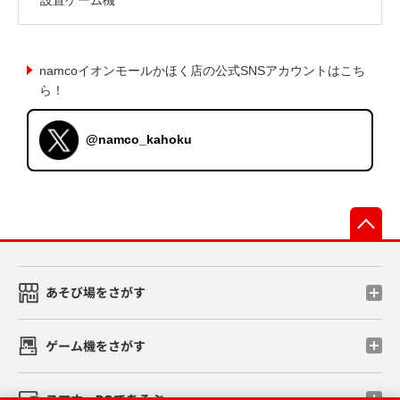
namcoイオンモールかほく店の公式SNSアカウントはこち
ら！
@namco_kahoku
先
あそび場をさがす
ゲーム機をさがす
スマホ・PCであそぶ