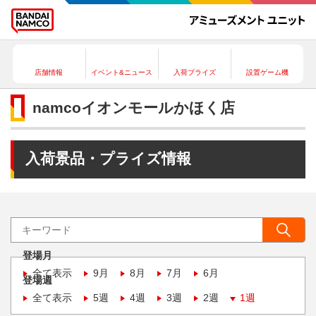
店舗情報
イベント&ニュース
入荷プライズ
設置ゲーム機
namcoイオンモールかほく店
入荷景品・プライズ情報
登場月
全て表示
9月
8月
7月
6月
登場週
全て表示
5週
4週
3週
2週
1週