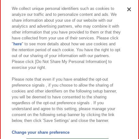
We collect unique personal identifiers such as cookies to
analyze our traffic and to personalize content and ads. We
イベント・キャンペーン
share information about your use of our website with our
analytics and advertising partners, who may combine it with
other information that you have provided to them or that they
have collected from your use of their services. Please click
"
here
" to see more details about how we use cookies and
関連会社
サステナビリティ
サイトポリシー
the retention period of each cookie. You have the right to opt
out of our sharing of your information with our partners.
プライバシーポリシー
ウェブアクセシビリティ方針と検証結果
Please click [Do Not Share My Personal Information] to
exercise your right.
お取引先さまとともに
食品のご提供について
カスタマーハラスメント対応方針
よくあるご質問・お問い合わせ
Please note that even if you have enabled the opt-out
preference signals , if you choose to allow the sharing of
cookies and other identifiers on the following setup banner,
you will be deemed to have consented to the sharing
regardless of the opt-out preference signals . If you
understand and agree to this setting, please manage your
consent on the following setup banner by clicking the link
below, then click 'Save Settings' and close the banner.
©Bandai Namco Amusement Inc.
©Bandai Namco Amusement Lab Inc.
Change your share preference
©Bandai Namco Experience Inc.