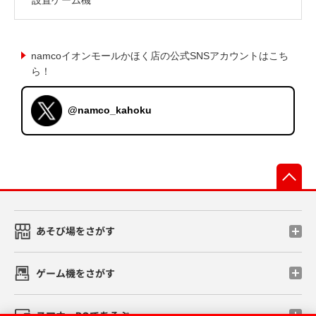
namcoイオンモールかほく店の公式SNSアカウントはこち
ら！
@namco_kahoku
先
あそび場をさがす
ゲーム機をさがす
スマホ・PCであそぶ