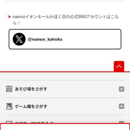
namcoイオンモールかほく店の公式SNSアカウントはこち
ら！
@namco_kahoku
先
あそび場をさがす
ゲーム機をさがす
スマホ・PCであそぶ