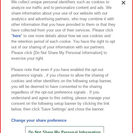
We collect unique personal identifiers such as cookies to
analyze our traffic and to personalize content and ads. We
イベント・キャンペーン
share information about your use of our website with our
analytics and advertising partners, who may combine it with
other information that you have provided to them or that they
have collected from your use of their services. Please click
"
here
" to see more details about how we use cookies and
関連会社
サステナビリティ
サイトポリシー
the retention period of each cookie. You have the right to opt
out of our sharing of your information with our partners.
プライバシーポリシー
ウェブアクセシビリティ方針と検証結果
Please click [Do Not Share My Personal Information] to
exercise your right.
お取引先さまとともに
食品のご提供について
カスタマーハラスメント対応方針
よくあるご質問・お問い合わせ
Please note that even if you have enabled the opt-out
preference signals , if you choose to allow the sharing of
cookies and other identifiers on the following setup banner,
you will be deemed to have consented to the sharing
regardless of the opt-out preference signals . If you
understand and agree to this setting, please manage your
consent on the following setup banner by clicking the link
below, then click 'Save Settings' and close the banner.
©Bandai Namco Amusement Inc.
©Bandai Namco Amusement Lab Inc.
Change your share preference
©Bandai Namco Experience Inc.
©HANAYASHIKI Co., Ltd. All Rights Reserved.
Do Not Share My Personal Information