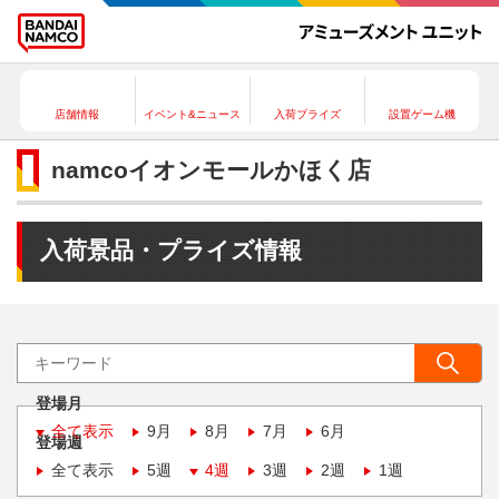
店舗情報
イベント&ニュース
入荷プライズ
設置ゲーム機
namcoイオンモールかほく店
入荷景品・プライズ情報
登場月
全て表示
9月
8月
7月
6月
登場週
全て表示
5週
4週
3週
2週
1週