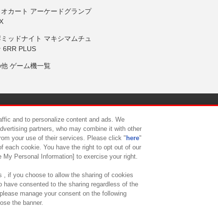
リオカート アーケードグランプ
X
岸ミッドナイト マキシマムチュ
 6RR PLUS
の他 ゲーム機一覧
サイトポリシー
プライバシーポリシー
ウェブアクセシビリティ方
raffic and to personalize content and ads. We
advertising partners, who may combine it with other
rom your use of their services. Please click "
here
"
供について
カスタマーハラスメント対応方針
よくあるご質問・
f each cookie. You have the right to opt out of our
e My Personal Information] to exercise your right.
 , if you choose to allow the sharing of cookies
to have consented to the sharing regardless of the
, please manage your consent on the following
lose the banner.
ndai Namco Amusement Lab Inc.
©Bandai Namco Experience Inc.
©HANAY