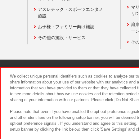
マ
アスレチック・スポーツエンタメ
リD
施設
湾
お子様・ファミリー向け施設
ーン
その他の施設・サービス
そ
関連会社
サステナビリティ
We collect unique personal identifiers such as cookies to analyze our t
share information about your use of our website with our analytics and 
information that you have provided to them or that they have collected f
食品のご提
to see more details about how we use cookies and the retention period o
sharing of your information with our partners. Please click [Do Not Shar
Please note that even if you have enabled the opt-out preference signals
and other identifiers on the following setup banner, you will be deemed 
opt-out preference signals . If you understand and agree to this setting
setup banner by clicking the link below, then click 'Save Settings' and c
©Bandai Namco Amusement Inc.
©Ba