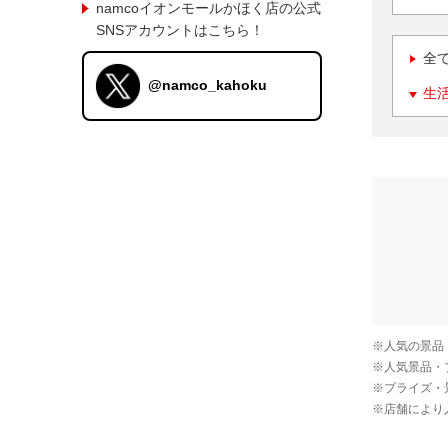
namcoイオンモールかほく店の公式
SNSアカウントはこちら！
全
@namco_kahoku
生