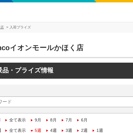
く店
入荷プライズ
mcoイオンモールかほく店
景品・プライズ情報
月
全て表示
9月
8月
7月
6月
週
全て表示
5週
4週
3週
2週
1週