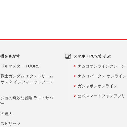
ム機をさがす
スマホ・PCであそぶ
ドルマスター TOURS
ナムコオンラインクレーン
動戦士ガンダム エクストリーム
ナムコパークス オンライ
ーサス２ インフィニットブース
ガシャポンオンライン
公式スマートフォンアプリ
ョジョの奇妙な冒険 ラストサバ
バー
鼓の達人
りスピリッツ