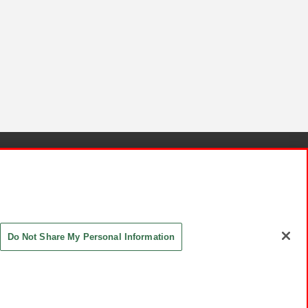
針と検証結果
お取引先さまとともに
お問い合わせ
Do Not Share My Personal Information
ASHIKI Co., Ltd. All Rights Reserved.