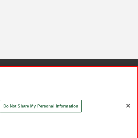
針と検証結果
お取引先さまとともに
お問い合わせ
Do Not Share My Personal Information
ASHIKI Co., Ltd. All Rights Reserved.