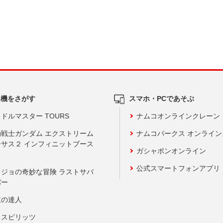
ム機をさがす
スマホ・PCであそぶ
ドルマスター TOURS
ナムコオンラインクレーン
動戦士ガンダム エクストリーム
ナムコパークス オンライ
ーサス２ インフィニットブース
ガシャポンオンライン
公式スマートフォンアプリ
ョジョの奇妙な冒険 ラストサバ
バー
鼓の達人
りスピリッツ