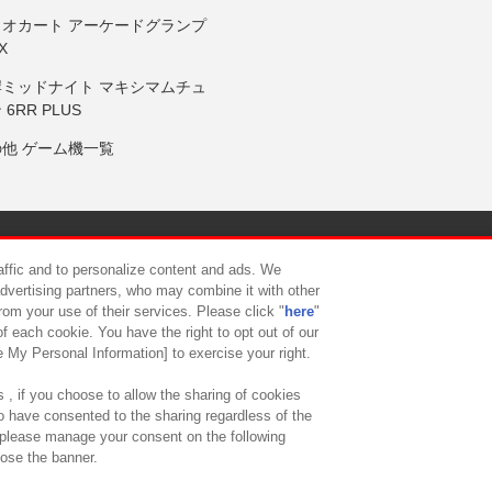
リオカート アーケードグランプ
X
岸ミッドナイト マキシマムチュ
 6RR PLUS
の他 ゲーム機一覧
サイトポリシー
プライバシーポリシー
ウェブアクセシビリティ方
raffic and to personalize content and ads. We
advertising partners, who may combine it with other
rom your use of their services. Please click "
here
"
供について
カスタマーハラスメント対応方針
よくあるご質問・
f each cookie. You have the right to opt out of our
e My Personal Information] to exercise your right.
 , if you choose to allow the sharing of cookies
to have consented to the sharing regardless of the
, please manage your consent on the following
lose the banner.
ndai Namco Amusement Lab Inc.
©Bandai Namco Experience Inc.
©HANAY