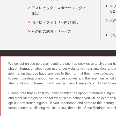
マ
アスレチック・スポーツエンタメ
リD
施設
湾
お子様・ファミリー向け施設
ーン
その他の施設・サービス
そ
関連会社
サステナビリティ
We collect unique personal identifiers such as cookies to analyze our t
share information about your use of our website with our analytics and 
information that you have provided to them or that they have collected f
食品のご提
to see more details about how we use cookies and the retention period o
sharing of your information with our partners. Please click [Do Not Shar
Please note that even if you have enabled the opt-out preference signals
and other identifiers on the following setup banner, you will be deemed 
opt-out preference signals . If you understand and agree to this setting
setup banner by clicking the link below, then click 'Save Settings' and c
©Bandai Namco Amusement Inc.
©Ba