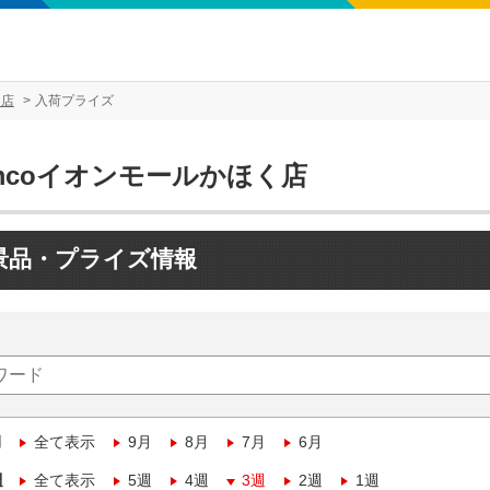
く店
入荷プライズ
mcoイオンモールかほく店
景品・プライズ情報
月
全て表示
9月
8月
7月
6月
週
全て表示
5週
4週
3週
2週
1週