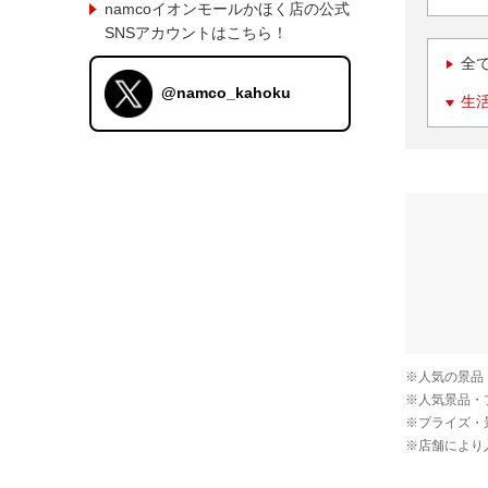
namcoイオンモールかほく店の公式
SNSアカウントはこちら！
全
@namco_kahoku
生