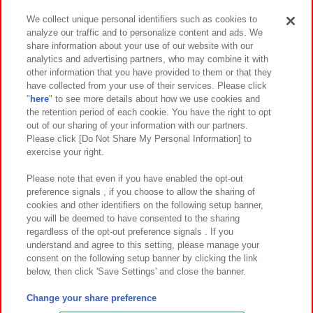
We collect unique personal identifiers such as cookies to
analyze our traffic and to personalize content and ads. We
イベント・キャンペーン
share information about your use of our website with our
analytics and advertising partners, who may combine it with
other information that you have provided to them or that they
have collected from your use of their services. Please click
"
here
" to see more details about how we use cookies and
関連会社
サステナビリティ
サイトポリシー
the retention period of each cookie. You have the right to opt
out of our sharing of your information with our partners.
プライバシーポリシー
ウェブアクセシビリティ方針と検証結果
Please click [Do Not Share My Personal Information] to
exercise your right.
お取引先さまとともに
食品のご提供について
カスタマーハラスメント対応方針
よくあるご質問・お問い合わせ
Please note that even if you have enabled the opt-out
preference signals , if you choose to allow the sharing of
cookies and other identifiers on the following setup banner,
you will be deemed to have consented to the sharing
regardless of the opt-out preference signals . If you
understand and agree to this setting, please manage your
consent on the following setup banner by clicking the link
below, then click 'Save Settings' and close the banner.
©Bandai Namco Amusement Inc.
©Bandai Namco Amusement Lab Inc.
Change your share preference
©Bandai Namco Experience Inc.