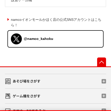
namcoイオンモールかほく店の公式SNSアカウントはこち
ら！
@namco_kahoku
先
あそび場をさがす
ゲーム機をさがす
スマホ・PCであそぶ