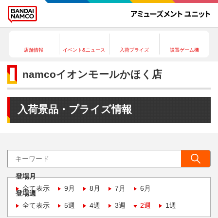
店舗情報
イベント&ニュース
入荷プライズ
設置ゲーム機
namcoイオンモールかほく店
入荷景品・プライズ情報
登場月
全て表示
9月
8月
7月
6月
登場週
全て表示
5週
4週
3週
2週
1週