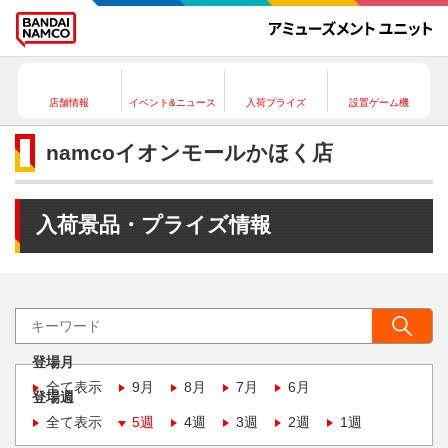
店舗情報
イベント&ニュース
入荷プライズ
設置ゲーム機
namcoイオンモールかほく店
入荷景品・プライズ情報
登場月
全て表示
9月
8月
7月
6月
登場週
全て表示
5週
4週
3週
2週
1週