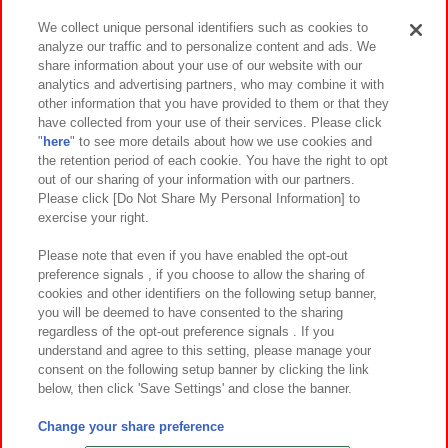
We collect unique personal identifiers such as cookies to
analyze our traffic and to personalize content and ads. We
イベント・キャンペーン
share information about your use of our website with our
analytics and advertising partners, who may combine it with
other information that you have provided to them or that they
have collected from your use of their services. Please click
"
here
" to see more details about how we use cookies and
関連会社
サステナビリティ
サイトポリシー
the retention period of each cookie. You have the right to opt
out of our sharing of your information with our partners.
プライバシーポリシー
ウェブアクセシビリティ方針と検証結果
Please click [Do Not Share My Personal Information] to
exercise your right.
お取引先さまとともに
食品のご提供について
カスタマーハラスメント対応方針
よくあるご質問・お問い合わせ
Please note that even if you have enabled the opt-out
preference signals , if you choose to allow the sharing of
cookies and other identifiers on the following setup banner,
you will be deemed to have consented to the sharing
regardless of the opt-out preference signals . If you
understand and agree to this setting, please manage your
consent on the following setup banner by clicking the link
below, then click 'Save Settings' and close the banner.
©Bandai Namco Amusement Inc.
©Bandai Namco Amusement Lab Inc.
Change your share preference
©Bandai Namco Experience Inc.