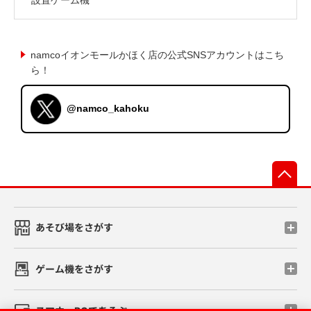
namcoイオンモールかほく店の公式SNSアカウントはこち
ら！
@namco_kahoku
先
あそび場をさがす
ゲーム機をさがす
スマホ・PCであそぶ