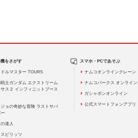
ム機をさがす
スマホ・PCであそぶ
ドルマスター TOURS
ナムコオンラインクレーン
動戦士ガンダム エクストリーム
ナムコパークス オンライ
ーサス２ インフィニットブース
ガシャポンオンライン
公式スマートフォンアプリ
ョジョの奇妙な冒険 ラストサバ
バー
鼓の達人
りスピリッツ