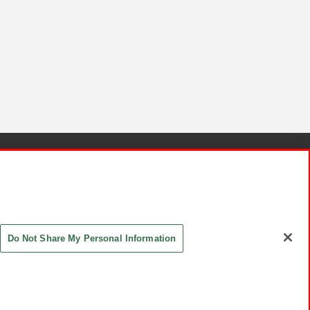
針と検証結果
お取引先さまとともに
お問い合わせ
Do Not Share My Personal Information
ASHIKI Co., Ltd. All Rights Reserved.