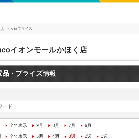
く店
入荷プライズ
mcoイオンモールかほく店
景品・プライズ情報
月
全て表示
9月
8月
7月
6月
週
全て表示
5週
4週
3週
2週
1週