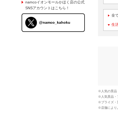
namcoイオンモールかほく店の公式
SNSアカウントはこちら！
全
@namco_kahoku
生