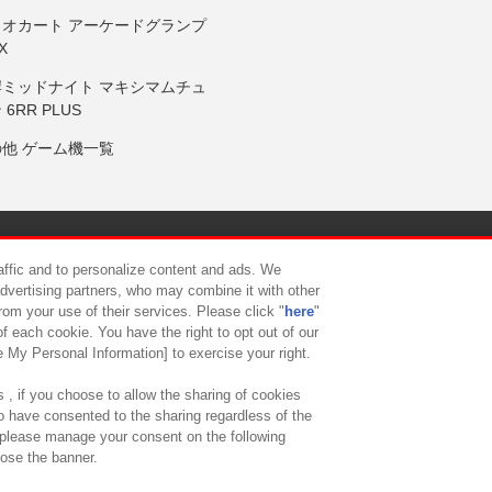
リオカート アーケードグランプ
X
岸ミッドナイト マキシマムチュ
 6RR PLUS
の他 ゲーム機一覧
サイトポリシー
プライバシーポリシー
ウェブアクセシビリティ方
raffic and to personalize content and ads. We
advertising partners, who may combine it with other
rom your use of their services. Please click "
here
"
供について
カスタマーハラスメント対応方針
よくあるご質問・
f each cookie. You have the right to opt out of our
e My Personal Information] to exercise your right.
 , if you choose to allow the sharing of cookies
to have consented to the sharing regardless of the
, please manage your consent on the following
lose the banner.
ndai Namco Amusement Lab Inc.
©Bandai Namco Experience Inc.
©HANAY