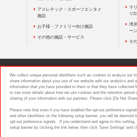
マ
アスレチック・スポーツエンタメ
リD
施設
湾
お子様・ファミリー向け施設
ーン
その他の施設・サービス
そ
関連会社
サステナビリティ
We collect unique personal identifiers such as cookies to analyze our t
share information about your use of our website with our analytics and 
information that you have provided to them or that they have collected f
食品のご提
to see more details about how we use cookies and the retention period o
sharing of your information with our partners. Please click [Do Not Shar
Please note that even if you have enabled the opt-out preference signals
and other identifiers on the following setup banner, you will be deemed 
opt-out preference signals . If you understand and agree to this setting
setup banner by clicking the link below, then click 'Save Settings' and c
©Bandai Namco Amusement Inc.
©Ba