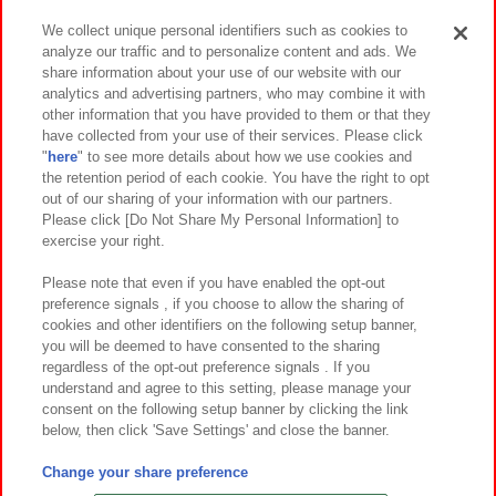
We collect unique personal identifiers such as cookies to
analyze our traffic and to personalize content and ads. We
イベント・キャンペーン
share information about your use of our website with our
analytics and advertising partners, who may combine it with
other information that you have provided to them or that they
have collected from your use of their services. Please click
"
here
" to see more details about how we use cookies and
関連会社
サステナビリティ
サイトポリシー
the retention period of each cookie. You have the right to opt
out of our sharing of your information with our partners.
プライバシーポリシー
ウェブアクセシビリティ方針と検証結果
Please click [Do Not Share My Personal Information] to
exercise your right.
お取引先さまとともに
食品のご提供について
カスタマーハラスメント対応方針
よくあるご質問・お問い合わせ
Please note that even if you have enabled the opt-out
preference signals , if you choose to allow the sharing of
cookies and other identifiers on the following setup banner,
you will be deemed to have consented to the sharing
regardless of the opt-out preference signals . If you
understand and agree to this setting, please manage your
consent on the following setup banner by clicking the link
below, then click 'Save Settings' and close the banner.
©Bandai Namco Amusement Inc.
©Bandai Namco Amusement Lab Inc.
Change your share preference
©Bandai Namco Experience Inc.