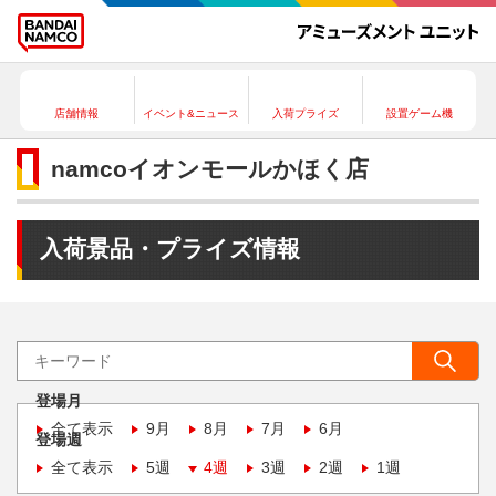
店舗情報
イベント&ニュース
入荷プライズ
設置ゲーム機
namcoイオンモールかほく店
入荷景品・プライズ情報
登場月
全て表示
9月
8月
7月
6月
登場週
全て表示
5週
4週
3週
2週
1週