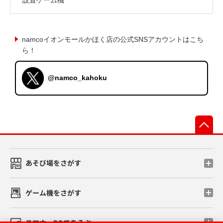
namcoイオンモールかほく店の公式SNSアカウントはこち
ら！
@namco_kahoku
先
あそび場をさがす
ゲーム機をさがす
スマホ・PCであそぶ