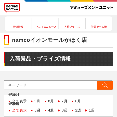
店舗情報
イベント&ニュース
入荷プライズ
設置ゲーム機
namcoイオンモールかほく店
入荷景品・プライズ情報
登場月
全て表示
9月
8月
7月
6月
登場週
全て表示
5週
4週
3週
2週
1週