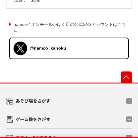
namcoイオンモールかほく店の公式SNSアカウントはこち
ら！
@namco_kahoku
先
あそび場をさがす
ゲーム機をさがす
スマホ・PCであそぶ