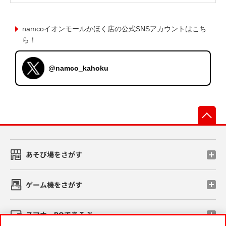
namcoイオンモールかほく店の公式SNSアカウントはこち
ら！
@namco_kahoku
先
あそび場をさがす
ゲーム機をさがす
スマホ・PCであそぶ