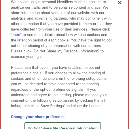
We collect unique personal identifiers such as cookies to
analyze our traffic and to personalize content and ads. We
イベント・キャンペーン
share information about your use of our website with our
analytics and advertising partners, who may combine it with
other information that you have provided to them or that they
have collected from your use of their services. Please click
"
here
" to see more details about how we use cookies and
関連会社
サステナビリティ
サイトポリシー
the retention period of each cookie. You have the right to opt
out of our sharing of your information with our partners.
プライバシーポリシー
ウェブアクセシビリティ方針と検証結果
Please click [Do Not Share My Personal Information] to
exercise your right.
お取引先さまとともに
食品のご提供について
カスタマーハラスメント対応方針
よくあるご質問・お問い合わせ
Please note that even if you have enabled the opt-out
preference signals , if you choose to allow the sharing of
cookies and other identifiers on the following setup banner,
you will be deemed to have consented to the sharing
regardless of the opt-out preference signals . If you
understand and agree to this setting, please manage your
consent on the following setup banner by clicking the link
below, then click 'Save Settings' and close the banner.
©Bandai Namco Amusement Inc.
©Bandai Namco Amusement Lab Inc.
Change your share preference
©Bandai Namco Experience Inc.
©HANAYASHIKI Co., Ltd. All Rights Reserved.
Do Not Share My Personal Information