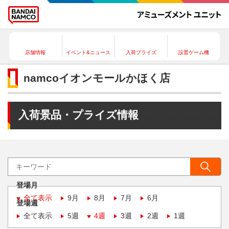
店舗情報
イベント&ニュース
入荷プライズ
設置ゲーム機
namcoイオンモールかほく店
入荷景品・プライズ情報
登場月
全て表示
9月
8月
7月
6月
登場週
全て表示
5週
4週
3週
2週
1週