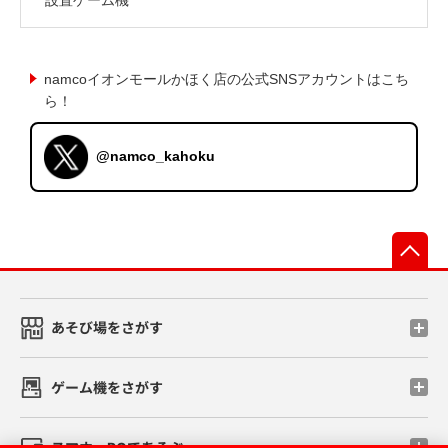
namcoイオンモールかほく店の公式SNSアカウントはこち
ら！
@namco_kahoku
先
あそび場をさがす
ゲーム機をさがす
スマホ・PCであそぶ