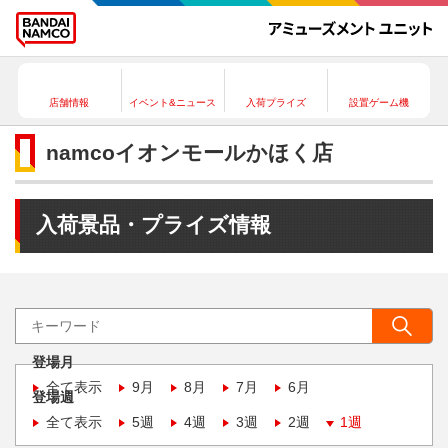
店舗情報
イベント&ニュース
入荷プライズ
設置ゲーム機
namcoイオンモールかほく店
入荷景品・プライズ情報
登場月
全て表示
9月
8月
7月
6月
登場週
全て表示
5週
4週
3週
2週
1週