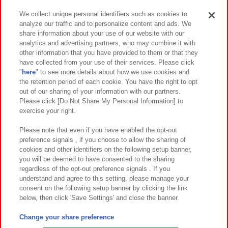
We collect unique personal identifiers such as cookies to
analyze our traffic and to personalize content and ads. We
イベント・キャンペーン
share information about your use of our website with our
analytics and advertising partners, who may combine it with
other information that you have provided to them or that they
have collected from your use of their services. Please click
"
here
" to see more details about how we use cookies and
関連会社
サステナビリティ
サイトポリシー
the retention period of each cookie. You have the right to opt
out of our sharing of your information with our partners.
プライバシーポリシー
ウェブアクセシビリティ方針と検証結果
Please click [Do Not Share My Personal Information] to
exercise your right.
お取引先さまとともに
食品のご提供について
カスタマーハラスメント対応方針
よくあるご質問・お問い合わせ
Please note that even if you have enabled the opt-out
preference signals , if you choose to allow the sharing of
cookies and other identifiers on the following setup banner,
you will be deemed to have consented to the sharing
regardless of the opt-out preference signals . If you
understand and agree to this setting, please manage your
consent on the following setup banner by clicking the link
below, then click 'Save Settings' and close the banner.
©Bandai Namco Amusement Inc.
©Bandai Namco Amusement Lab Inc.
Change your share preference
©Bandai Namco Experience Inc.