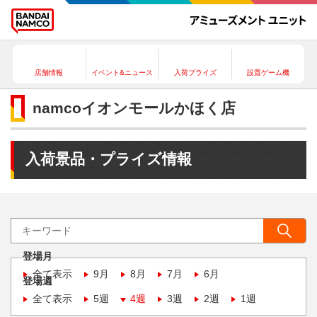
店舗情報
イベント&ニュース
入荷プライズ
設置ゲーム機
namcoイオンモールかほく店
入荷景品・プライズ情報
登場月
全て表示
9月
8月
7月
6月
登場週
全て表示
5週
4週
3週
2週
1週