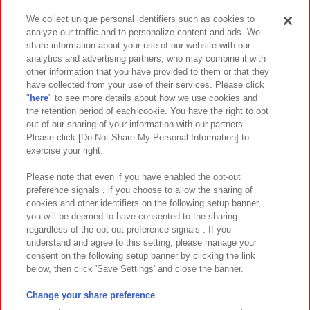
We collect unique personal identifiers such as cookies to
analyze our traffic and to personalize content and ads. We
イベント・キャンペーン
share information about your use of our website with our
analytics and advertising partners, who may combine it with
other information that you have provided to them or that they
have collected from your use of their services. Please click
"
here
" to see more details about how we use cookies and
関連会社
サステナビリティ
サイトポリシー
the retention period of each cookie. You have the right to opt
out of our sharing of your information with our partners.
プライバシーポリシー
ウェブアクセシビリティ方針と検証結果
Please click [Do Not Share My Personal Information] to
exercise your right.
お取引先さまとともに
食品のご提供について
カスタマーハラスメント対応方針
よくあるご質問・お問い合わせ
Please note that even if you have enabled the opt-out
preference signals , if you choose to allow the sharing of
cookies and other identifiers on the following setup banner,
you will be deemed to have consented to the sharing
regardless of the opt-out preference signals . If you
understand and agree to this setting, please manage your
consent on the following setup banner by clicking the link
below, then click 'Save Settings' and close the banner.
©Bandai Namco Amusement Inc.
©Bandai Namco Amusement Lab Inc.
Change your share preference
©Bandai Namco Experience Inc.