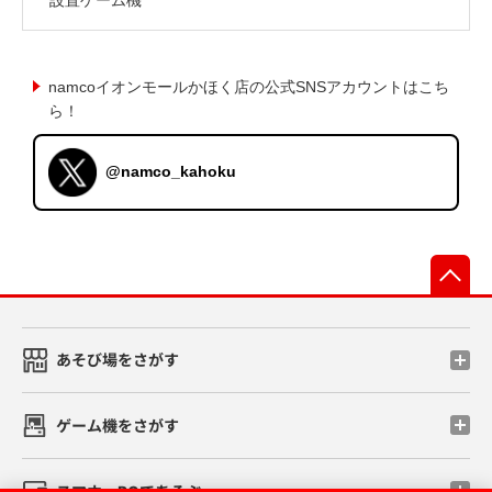
namcoイオンモールかほく店の公式SNSアカウントはこち
ら！
@namco_kahoku
先
あそび場をさがす
ゲーム機をさがす
スマホ・PCであそぶ