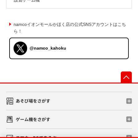
namcoイオンモールかほく店の公式SNSアカウントはこち
ら！
@namco_kahoku
先
あそび場をさがす
ゲーム機をさがす
スマホ・PCであそぶ