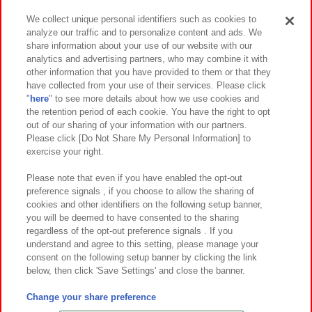
We collect unique personal identifiers such as cookies to
analyze our traffic and to personalize content and ads. We
イベント・キャンペーン
share information about your use of our website with our
analytics and advertising partners, who may combine it with
other information that you have provided to them or that they
have collected from your use of their services. Please click
"
here
" to see more details about how we use cookies and
関連会社
サステナビリティ
サイトポリシー
the retention period of each cookie. You have the right to opt
out of our sharing of your information with our partners.
プライバシーポリシー
ウェブアクセシビリティ方針と検証結果
Please click [Do Not Share My Personal Information] to
exercise your right.
お取引先さまとともに
食品のご提供について
カスタマーハラスメント対応方針
よくあるご質問・お問い合わせ
Please note that even if you have enabled the opt-out
preference signals , if you choose to allow the sharing of
cookies and other identifiers on the following setup banner,
you will be deemed to have consented to the sharing
regardless of the opt-out preference signals . If you
understand and agree to this setting, please manage your
consent on the following setup banner by clicking the link
below, then click 'Save Settings' and close the banner.
©Bandai Namco Amusement Inc.
©Bandai Namco Amusement Lab Inc.
Change your share preference
©Bandai Namco Experience Inc.