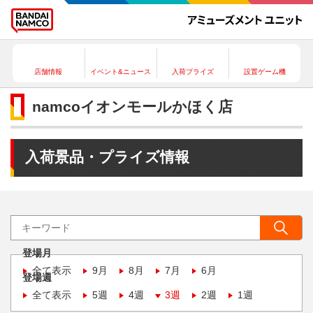
店舗情報
イベント&ニュース
入荷プライズ
設置ゲーム機
namcoイオンモールかほく店
入荷景品・プライズ情報
登場月
全て表示
9月
8月
7月
6月
登場週
全て表示
5週
4週
3週
2週
1週