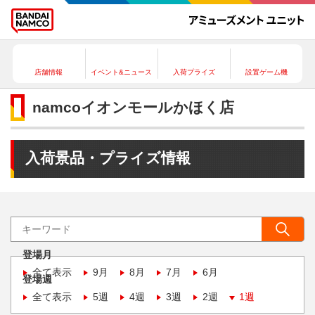
店舗情報
イベント&ニュース
入荷プライズ
設置ゲーム機
namcoイオンモールかほく店
入荷景品・プライズ情報
登場月
全て表示
9月
8月
7月
6月
登場週
全て表示
5週
4週
3週
2週
1週