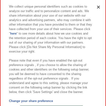
We collect unique personal identifiers such as cookies to
analyze our traffic and to personalize content and ads. We
イベント・キャンペーン
share information about your use of our website with our
analytics and advertising partners, who may combine it with
other information that you have provided to them or that they
have collected from your use of their services. Please click
"
here
" to see more details about how we use cookies and
関連会社
サステナビリティ
サイトポリシー
the retention period of each cookie. You have the right to opt
out of our sharing of your information with our partners.
プライバシーポリシー
ウェブアクセシビリティ方針と検証結果
Please click [Do Not Share My Personal Information] to
exercise your right.
お取引先さまとともに
食品のご提供について
カスタマーハラスメント対応方針
よくあるご質問・お問い合わせ
Please note that even if you have enabled the opt-out
preference signals , if you choose to allow the sharing of
cookies and other identifiers on the following setup banner,
you will be deemed to have consented to the sharing
regardless of the opt-out preference signals . If you
understand and agree to this setting, please manage your
consent on the following setup banner by clicking the link
below, then click 'Save Settings' and close the banner.
©Bandai Namco Amusement Inc.
©Bandai Namco Amusement Lab Inc.
Change your share preference
©Bandai Namco Experience Inc.