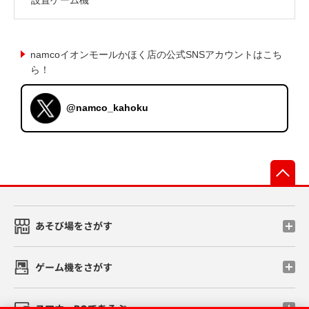
namcoイオンモールかほく店の公式SNSアカウントはこち
ら！
@namco_kahoku
先
あそび場をさがす
ゲーム機をさがす
スマホ・PCであそぶ