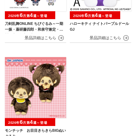
6
4
6
4
2026年
月第
週～登場
2026年
月第
週～登場
刀剣乱舞ONLINE ちびぐるみ～一期
ハローキティ ナイトパープルドール
一振・薬研藤四郎・和泉守兼定・堀
GJ
川国広・鶴丸国永～
6
4
2026年
月第
週～登場
モンチッチ お目目きらきらBIGぬい