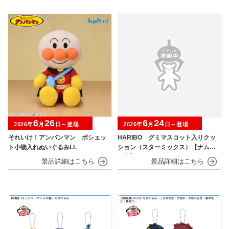
6
26
6
24
2026年
月
日～登場
2026年
月
日～登場
それいけ！アンパンマン ポシェッ
HARIBO グミマスコット入りクッ
ト小物入れぬいぐるみLL
ション（スターミックス）【ナムコ
限定】