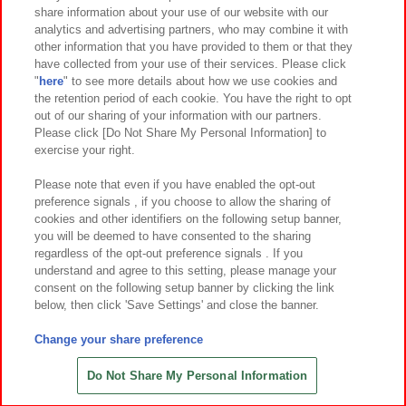
イベント・キャンペーン
share information about your use of our website with our
analytics and advertising partners, who may combine it with
other information that you have provided to them or that they
have collected from your use of their services. Please click
"
here
" to see more details about how we use cookies and
関連会社
サステナビリティ
サイトポリシー
the retention period of each cookie. You have the right to opt
out of our sharing of your information with our partners.
プライバシーポリシー
ウェブアクセシビリティ方針と検証結果
Please click [Do Not Share My Personal Information] to
exercise your right.
お取引先さまとともに
食品のご提供について
カスタマーハラスメント対応方針
よくあるご質問・お問い合わせ
Please note that even if you have enabled the opt-out
preference signals , if you choose to allow the sharing of
cookies and other identifiers on the following setup banner,
you will be deemed to have consented to the sharing
regardless of the opt-out preference signals . If you
understand and agree to this setting, please manage your
consent on the following setup banner by clicking the link
below, then click 'Save Settings' and close the banner.
©Bandai Namco Amusement Inc.
©Bandai Namco Amusement Lab Inc.
Change your share preference
©Bandai Namco Experience Inc.
©HANAYASHIKI Co., Ltd. All Rights Reserved.
Do Not Share My Personal Information