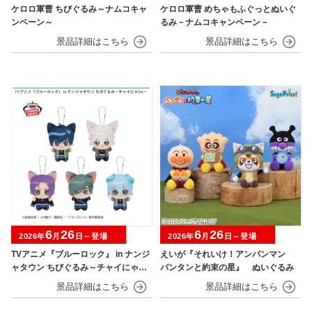
ケロロ軍曹 ちびぐるみ～ナムコキャ
ケロロ軍曹 めちゃもふぐっとぬいぐ
ンペーン～
るみ－ナムコキャンペーン－
6
26
6
26
2026年
月
日～登場
2026年
月
日～登場
TVアニメ『ブルーロック』 in ナンジ
えいが『それいけ！アンパンマン
ャタウン ちびぐるみ～チャイにゃFe
パンタンと約束の星』 ぬいぐるみ
s～