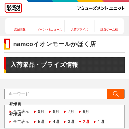
店舗情報
イベント&ニュース
入荷プライズ
設置ゲーム機
namcoイオンモールかほく店
入荷景品・プライズ情報
登場月
全て表示
9月
8月
7月
6月
登場週
全て表示
5週
4週
3週
2週
1週