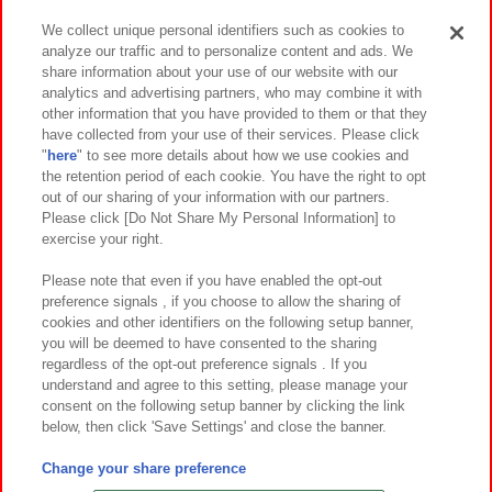
We collect unique personal identifiers such as cookies to
analyze our traffic and to personalize content and ads. We
イベント・キャンペーン
share information about your use of our website with our
analytics and advertising partners, who may combine it with
other information that you have provided to them or that they
have collected from your use of their services. Please click
"
here
" to see more details about how we use cookies and
関連会社
サステナビリティ
サイトポリシー
the retention period of each cookie. You have the right to opt
out of our sharing of your information with our partners.
プライバシーポリシー
ウェブアクセシビリティ方針と検証結果
Please click [Do Not Share My Personal Information] to
exercise your right.
お取引先さまとともに
食品のご提供について
カスタマーハラスメント対応方針
よくあるご質問・お問い合わせ
Please note that even if you have enabled the opt-out
preference signals , if you choose to allow the sharing of
cookies and other identifiers on the following setup banner,
you will be deemed to have consented to the sharing
regardless of the opt-out preference signals . If you
understand and agree to this setting, please manage your
consent on the following setup banner by clicking the link
below, then click 'Save Settings' and close the banner.
©Bandai Namco Amusement Inc.
©Bandai Namco Amusement Lab Inc.
Change your share preference
©Bandai Namco Experience Inc.