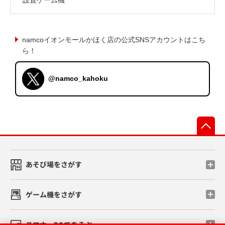
namcoイオンモールかほく店の公式SNSアカウントはこち
ら！
@namco_kahoku
先
あそび場をさがす
ゲーム機をさがす
スマホ・PCであそぶ