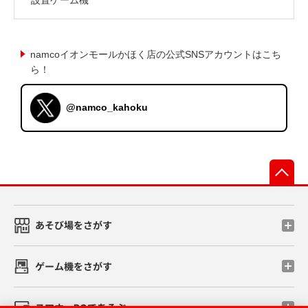
namcoイオンモールかほく店の公式SNSアカウントはこち
ら！
@namco_kahoku
先
あそび場をさがす
ゲーム機をさがす
スマホ・PCであそぶ