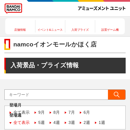
店舗情報
イベント&ニュース
入荷プライズ
設置ゲーム機
namcoイオンモールかほく店
入荷景品・プライズ情報
登場月
全て表示
9月
8月
7月
6月
登場週
全て表示
5週
4週
3週
2週
1週