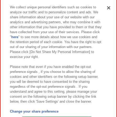
We collect unique personal identifiers such as cookies to
analyze our traffic and to personalize content and ads. We
イベント・キャンペーン
share information about your use of our website with our
analytics and advertising partners, who may combine it with
other information that you have provided to them or that they
have collected from your use of their services. Please click
"
here
" to see more details about how we use cookies and
関連会社
サステナビリティ
サイトポリシー
the retention period of each cookie. You have the right to opt
out of our sharing of your information with our partners.
プライバシーポリシー
ウェブアクセシビリティ方針と検証結果
Please click [Do Not Share My Personal Information] to
exercise your right.
お取引先さまとともに
食品のご提供について
カスタマーハラスメント対応方針
よくあるご質問・お問い合わせ
Please note that even if you have enabled the opt-out
preference signals , if you choose to allow the sharing of
cookies and other identifiers on the following setup banner,
you will be deemed to have consented to the sharing
regardless of the opt-out preference signals . If you
understand and agree to this setting, please manage your
consent on the following setup banner by clicking the link
below, then click 'Save Settings' and close the banner.
©Bandai Namco Amusement Inc.
©Bandai Namco Amusement Lab Inc.
Change your share preference
©Bandai Namco Experience Inc.