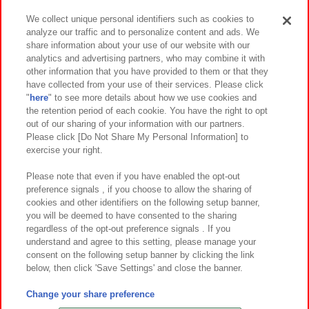
We collect unique personal identifiers such as cookies to
analyze our traffic and to personalize content and ads. We
イベント・キャンペーン
share information about your use of our website with our
analytics and advertising partners, who may combine it with
other information that you have provided to them or that they
have collected from your use of their services. Please click
"
here
" to see more details about how we use cookies and
関連会社
サステナビリティ
サイトポリシー
the retention period of each cookie. You have the right to opt
out of our sharing of your information with our partners.
プライバシーポリシー
ウェブアクセシビリティ方針と検証結果
Please click [Do Not Share My Personal Information] to
exercise your right.
お取引先さまとともに
食品のご提供について
カスタマーハラスメント対応方針
よくあるご質問・お問い合わせ
Please note that even if you have enabled the opt-out
preference signals , if you choose to allow the sharing of
cookies and other identifiers on the following setup banner,
you will be deemed to have consented to the sharing
regardless of the opt-out preference signals . If you
understand and agree to this setting, please manage your
consent on the following setup banner by clicking the link
below, then click 'Save Settings' and close the banner.
©Bandai Namco Amusement Inc.
©Bandai Namco Amusement Lab Inc.
Change your share preference
©Bandai Namco Experience Inc.