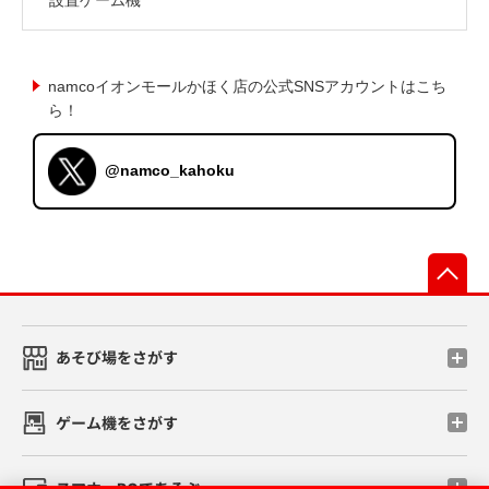
namcoイオンモールかほく店の公式SNSアカウントはこち
ら！
@namco_kahoku
先
あそび場をさがす
ゲーム機をさがす
スマホ・PCであそぶ