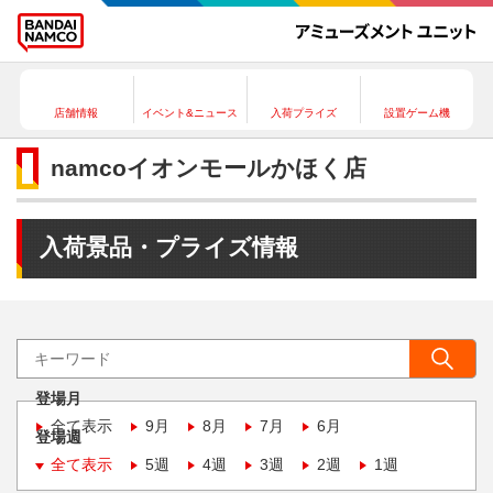
店舗情報
イベント&ニュース
入荷プライズ
設置ゲーム機
namcoイオンモールかほく店
入荷景品・プライズ情報
登場月
全て表示
9月
8月
7月
6月
登場週
全て表示
5週
4週
3週
2週
1週