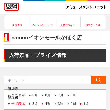
店舗情報
イベント&ニュース
入荷プライズ
設置ゲーム機
namcoイオンモールかほく店
入荷景品・プライズ情報
登場月
全て表示
9月
8月
7月
6月
登場週
全て表示
5週
4週
3週
2週
1週