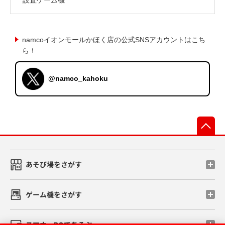
namcoイオンモールかほく店の公式SNSアカウントはこち
ら！
@namco_kahoku
先
あそび場をさがす
ゲーム機をさがす
スマホ・PCであそぶ