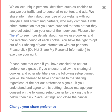
We collect unique personal identifiers such as cookies to
analyze our traffic and to personalize content and ads. We
イベント・キャンペーン
share information about your use of our website with our
analytics and advertising partners, who may combine it with
other information that you have provided to them or that they
have collected from your use of their services. Please click
"
here
" to see more details about how we use cookies and
関連会社
サステナビリティ
サイトポリシー
the retention period of each cookie. You have the right to opt
out of our sharing of your information with our partners.
プライバシーポリシー
ウェブアクセシビリティ方針と検証結果
Please click [Do Not Share My Personal Information] to
exercise your right.
お取引先さまとともに
食品のご提供について
カスタマーハラスメント対応方針
よくあるご質問・お問い合わせ
Please note that even if you have enabled the opt-out
preference signals , if you choose to allow the sharing of
cookies and other identifiers on the following setup banner,
you will be deemed to have consented to the sharing
regardless of the opt-out preference signals . If you
understand and agree to this setting, please manage your
consent on the following setup banner by clicking the link
below, then click 'Save Settings' and close the banner.
©Bandai Namco Amusement Inc.
©Bandai Namco Amusement Lab Inc.
Change your share preference
©Bandai Namco Experience Inc.