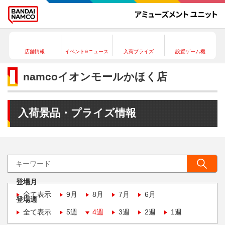
店舗情報
イベント&ニュース
入荷プライズ
設置ゲーム機
namcoイオンモールかほく店
入荷景品・プライズ情報
登場月
全て表示
9月
8月
7月
6月
登場週
全て表示
5週
4週
3週
2週
1週