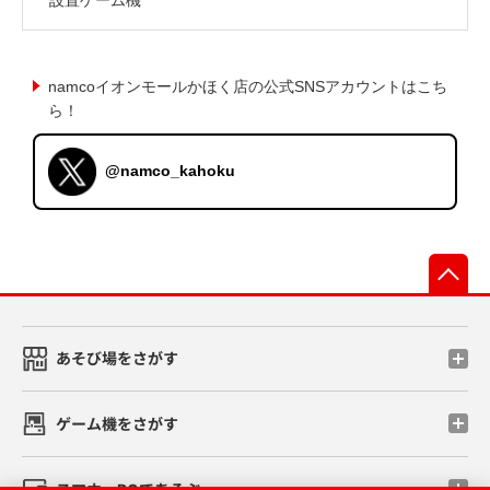
namcoイオンモールかほく店の公式SNSアカウントはこち
ら！
@namco_kahoku
先
あそび場をさがす
ゲーム機をさがす
スマホ・PCであそぶ