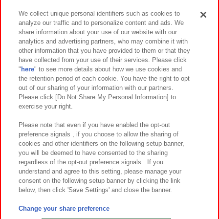
We collect unique personal identifiers such as cookies to
analyze our traffic and to personalize content and ads. We
イベント・キャンペーン
share information about your use of our website with our
analytics and advertising partners, who may combine it with
other information that you have provided to them or that they
have collected from your use of their services. Please click
"
here
" to see more details about how we use cookies and
関連会社
サステナビリティ
サイトポリシー
the retention period of each cookie. You have the right to opt
out of our sharing of your information with our partners.
プライバシーポリシー
ウェブアクセシビリティ方針と検証結果
Please click [Do Not Share My Personal Information] to
exercise your right.
お取引先さまとともに
食品のご提供について
カスタマーハラスメント対応方針
よくあるご質問・お問い合わせ
Please note that even if you have enabled the opt-out
preference signals , if you choose to allow the sharing of
cookies and other identifiers on the following setup banner,
you will be deemed to have consented to the sharing
regardless of the opt-out preference signals . If you
understand and agree to this setting, please manage your
consent on the following setup banner by clicking the link
below, then click 'Save Settings' and close the banner.
©Bandai Namco Amusement Inc.
©Bandai Namco Amusement Lab Inc.
Change your share preference
©Bandai Namco Experience Inc.