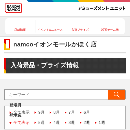
店舗情報
イベント&ニュース
入荷プライズ
設置ゲーム機
namcoイオンモールかほく店
入荷景品・プライズ情報
登場月
全て表示
9月
8月
7月
6月
登場週
全て表示
5週
4週
3週
2週
1週