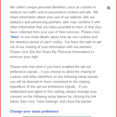
We collect unique personal identifiers such as cookies to
analyze our traffic and to personalize content and ads. We
イベント・キャンペーン
share information about your use of our website with our
analytics and advertising partners, who may combine it with
other information that you have provided to them or that they
have collected from your use of their services. Please click
"
here
" to see more details about how we use cookies and
関連会社
サステナビリティ
サイトポリシー
the retention period of each cookie. You have the right to opt
out of our sharing of your information with our partners.
プライバシーポリシー
ウェブアクセシビリティ方針と検証結果
Please click [Do Not Share My Personal Information] to
exercise your right.
お取引先さまとともに
食品のご提供について
カスタマーハラスメント対応方針
よくあるご質問・お問い合わせ
Please note that even if you have enabled the opt-out
preference signals , if you choose to allow the sharing of
cookies and other identifiers on the following setup banner,
you will be deemed to have consented to the sharing
regardless of the opt-out preference signals . If you
understand and agree to this setting, please manage your
consent on the following setup banner by clicking the link
below, then click 'Save Settings' and close the banner.
©Bandai Namco Amusement Inc.
©Bandai Namco Amusement Lab Inc.
Change your share preference
©Bandai Namco Experience Inc.