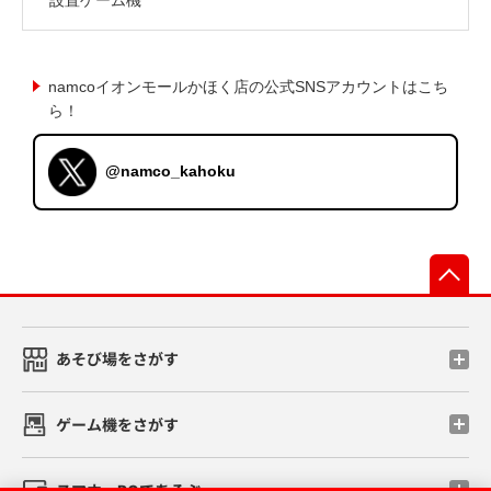
namcoイオンモールかほく店の公式SNSアカウントはこち
ら！
@namco_kahoku
先
あそび場をさがす
ゲーム機をさがす
スマホ・PCであそぶ