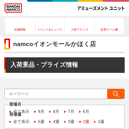
店舗情報
イベント&ニュース
入荷プライズ
設置ゲーム機
namcoイオンモールかほく店
入荷景品・プライズ情報
登場月
全て表示
9月
8月
7月
6月
登場週
全て表示
5週
4週
3週
2週
1週