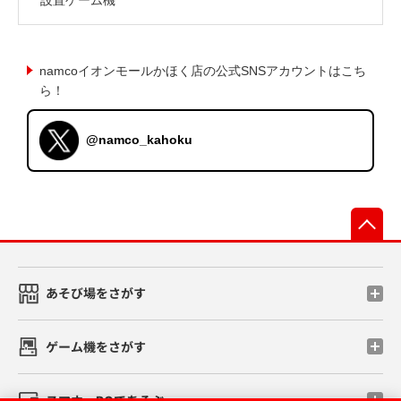
namcoイオンモールかほく店の公式SNSアカウントはこち
ら！
@namco_kahoku
先
あそび場をさがす
ゲーム機をさがす
スマホ・PCであそぶ