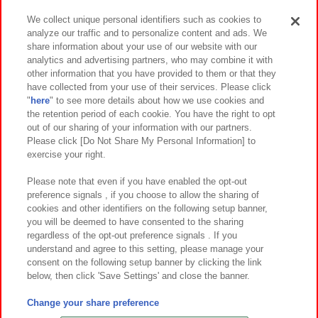
We collect unique personal identifiers such as cookies to
analyze our traffic and to personalize content and ads. We
イベント・キャンペーン
share information about your use of our website with our
analytics and advertising partners, who may combine it with
other information that you have provided to them or that they
have collected from your use of their services. Please click
"
here
" to see more details about how we use cookies and
関連会社
サステナビリティ
サイトポリシー
the retention period of each cookie. You have the right to opt
out of our sharing of your information with our partners.
プライバシーポリシー
ウェブアクセシビリティ方針と検証結果
Please click [Do Not Share My Personal Information] to
exercise your right.
お取引先さまとともに
食品のご提供について
カスタマーハラスメント対応方針
よくあるご質問・お問い合わせ
Please note that even if you have enabled the opt-out
preference signals , if you choose to allow the sharing of
cookies and other identifiers on the following setup banner,
you will be deemed to have consented to the sharing
regardless of the opt-out preference signals . If you
understand and agree to this setting, please manage your
consent on the following setup banner by clicking the link
below, then click 'Save Settings' and close the banner.
©Bandai Namco Amusement Inc.
©Bandai Namco Amusement Lab Inc.
Change your share preference
©Bandai Namco Experience Inc.